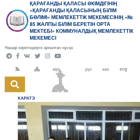
ҚАРАҒАНДЫ ҚАЛАСЫ ӘКІМДІГІНІҢ
«ҚАРАҒАНДЫ ҚАЛАСЫНЫҢ БІЛІМ
БӨЛІМІ» МЕМЛЕКЕТТІК МЕКЕМЕСІНІҢ «№
85 ЖАЛПЫ БІЛІМ БЕРЕТІН ОРТА
МЕКТЕБІ» КОММУНАЛДЫҚ МЕМЛЕКЕТТІК
МЕКЕМЕСІ
Нашар көретіндерге арналған нұсқа
кіру
рус
каз
eng
КАРАТЭ