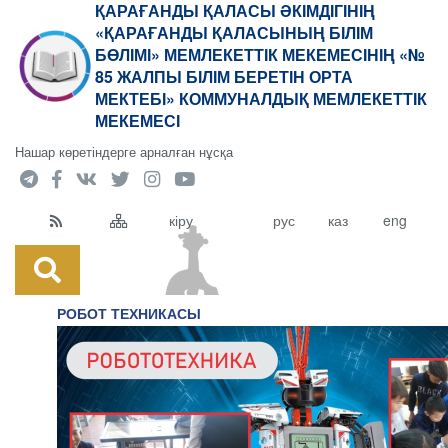
ҚАРАҒАНДЫ ҚАЛАСЫ ӘКІМДІГІНІҢ
«ҚАРАҒАНДЫ ҚАЛАСЫНЫҢ БІЛІМ
БӨЛІМІ» МЕМЛЕКЕТТІК МЕКЕМЕСІНІҢ «№
85 ЖАЛПЫ БІЛІМ БЕРЕТІН ОРТА
МЕКТЕБІ» КОММУНАЛДЫҚ МЕМЛЕКЕТТІК
МЕКЕМЕСІ
Нашар көретіндерге арналған нұсқа
кіру
рус
каз
eng
РОБОТ ТЕХНИКАСЫ