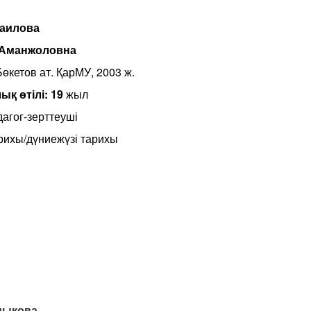
аилова
 Аманжоловна
өкетов ат. ҚарМУ, 2003 ж.
ық өтілі: 19
жыл
дагог-зерттеуші
рихы/дүниежүзі тарихы
дыкова