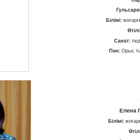
Гульсари
Білімі:
жоғарғ
Өтілі
Санат:
пед
Пән:
Орыс ті
Елена 
Білімі:
жоғарғ
Өтілі