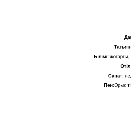
Да
Татьян
Білімі:
жоғарғы, 
Өтіл
Санат:
пе
Пән:
Орыс ті