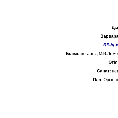
Ды
Варвара
ӘБ-ің 
Білімі:
жоғарғы, М.В.Ломон
Өтіл
Санат:
пед
Пән:
Орыс ті