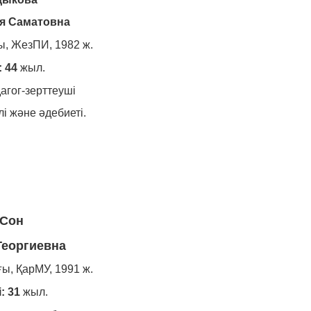
я Саматовна
ы, ЖезПИ, 1982 ж.
: 44
жыл.
агог-зерттеуші
лі және әдебиеті.
Сон
Георгиевна
ы, ҚарМУ, 1991 ж.
: 31
жыл.