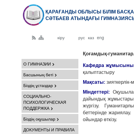
ҚАРАҒАНДЫ ОБЛЫСЫ БІЛІМ БАСҚА
СӘТБАЕВ АТЫНДАҒЫ ГИМНАЗИЯСЫ
кіру
рус
каз
eng
Қоғамдық-гуманитарл
О ГИМНАЗИИ
Кафедра жұмысыны
қалыптастыру
Басшының беті
Мақсаты:
зияткерлік-
Біздің ұстаздар
Міндеттері:
Оқушыла
СОЦИАЛЬНО-
дайындық жұмыстарын
ПСИХОЛОГИЧЕСКАЯ
жүргізу. Гуманитарлы
ПОДДЕРЖКА
беттерінде жариялау
Біздің оқушылар
ойындар өткізу.
ДОКУМЕНТЫ И ПРАВИЛА