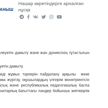
Нашар көретіндерге арналған
нұсқа
"ҚАНЫШ
уетін дамыту және жан дүниесінің тұтастығын
уетін дамыту.
иміді жұмыс түрлерін пайдалану арқылы жеке
а жүргізу, оқушылардың үлгерім монитрингісін
ақтық және республикалық педагогикалық баспа
нитарлық бағыттағы пәндер бойынша зияткерлік