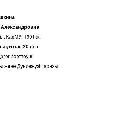
шкина
 Александровна
ы, ҚарМУ, 1991 ж.
ық өтілі: 20
жыл
агог-зерттеуші
хы және Дүниежүзі тарихы