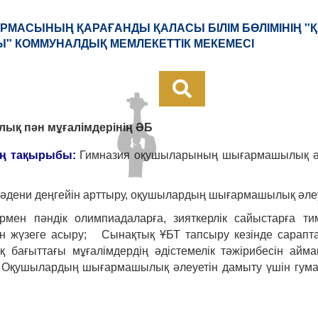
РМАСЫНЫҢ ҚАРАҒАНДЫ ҚАЛАСЫ БІЛІМ БӨЛІМІНІҢ 
" КОММУНАЛДЫҚ МЕМЛЕКЕТТІК МЕКЕМЕСІ
ық пән мұғалімдерінің ӘБ
ң тақырыбы:
Гимназия оқушыларының шығармашылық әле
мәдени деңгейін арттыру, оқушылардың шығармашылық әле
рмен пәндік олимпиадаларға, зияткерлік сайыстарға т
 жүзеге асыру; Сынақтық ҰБТ тапсыру кезінде сараптам
қ бағыттағы мұғалімдердің әдістемелік тәжірибесін айм
. Оқушылардың шығармашылық әлеуетін дамыту үшін гума