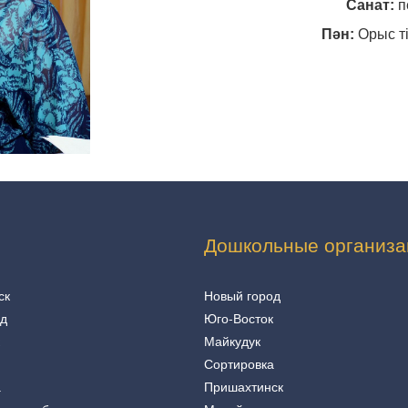
Санат:
п
Пән:
Орыс ті
Дошкольные организа
ск
Новый город
од
Юго-Восток
Майкудук
Сортировка
а
Пришахтинск