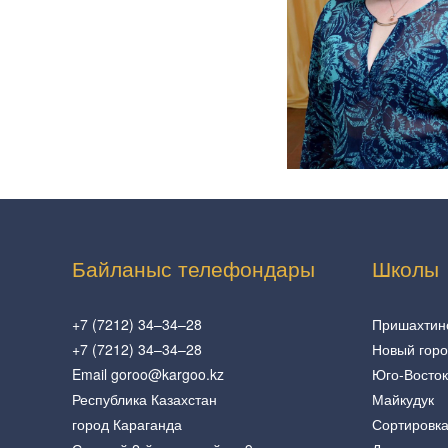
Байланыс телефондары
Школы
+7 (7212) 34–34–28
Пришахтин
+7 (7212) 34–34–28
Новый гор
Email goroo@kargoo.kz
Юго-Восток
Республика Казахстан
Майкудук
город Караганда
Сортировк