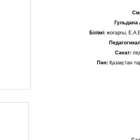
См
Гульдана
Білімі:
жоғарғы, Е.А.Б
Педагогикал
Санат:
пе
Пән:
Қазақстан та
Са