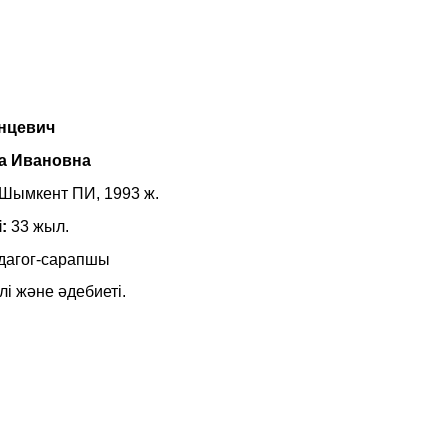
нцевич
а Ивановна
Шымкент ПИ, 1993 ж.
і:
33 жыл.
дагог-сарапшы
лі және әдебиеті.