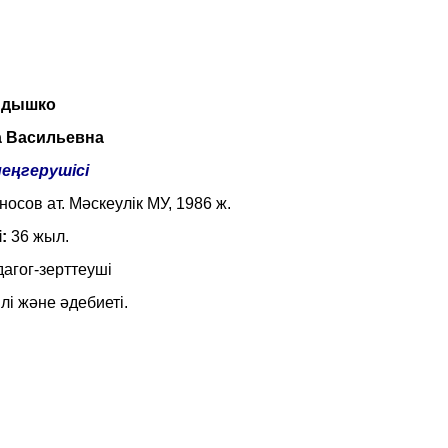
дышко
 Васильевна
меңгерушісі
осов ат. Мәскеулік МУ, 1986 ж.
і:
36 жыл.
агог-зерттеуші
лі және әдебиеті.