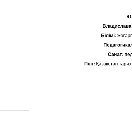
Ю
Владислава
Білімі:
жоғарғ
Педагогикал
Санат:
пед
Пән:
Қазақстан тари