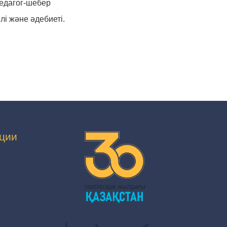
едагог-шебер
лі және әдебиеті.
ции