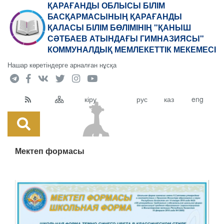
ҚАРАҒАНДЫ ОБЛЫСЫ БІЛІМ
БАСҚАРМАСЫНЫҢ ҚАРАҒАНДЫ
ҚАЛАСЫ БІЛІМ БӨЛІМІНІҢ "ҚАНЫШ
СӘТБАЕВ АТЫНДАҒЫ ГИМНАЗИЯСЫ"
КОММУНАЛДЫҚ МЕМЛЕКЕТТІК МЕКЕМЕСІ
Нашар көретіндерге арналған нұсқа
кіру
рус
каз
eng
Мектеп формасы