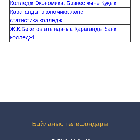
Колледж Экономика, Бизнес және Құқық
Қарағанды экономика және
статистика
колледж
Ж.К.Бөкетов атындағыа
Қарағанды банк
колледжі
Байланыс телефондары