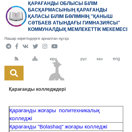
ҚАРАҒАНДЫ ОБЛЫСЫ БІЛІМ
БАСҚАРМАСЫНЫҢ ҚАРАҒАНДЫ
ҚАЛАСЫ БІЛІМ БӨЛІМІНІҢ "ҚАНЫШ
СӘТБАЕВ АТЫНДАҒЫ ГИМНАЗИЯСЫ"
КОММУНАЛДЫҚ МЕМЛЕКЕТТІК МЕКЕМЕСІ
Нашар көретіндерге арналған нұсқа
кіру
рус
каз
eng
Қарағанды колледждері
Қарағанды жоғары политехникалық
колледжі
Қарағанды
"Bolashaq"
жоғары колледжі