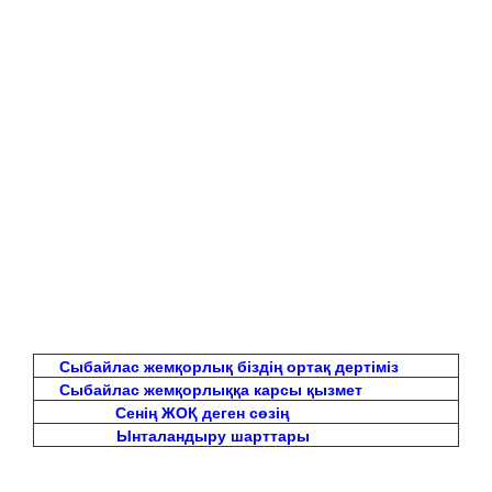
Сыбайлас жемқорлық біздің ортақ дертіміз
Сыбайлас жемқорлыққа карсы қызмет
Сенің ЖОҚ деген сөзің
Ынталандыру шарттары