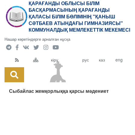
ҚАРАҒАНДЫ ОБЛЫСЫ БІЛІМ
БАСҚАРМАСЫНЫҢ ҚАРАҒАНДЫ
ҚАЛАСЫ БІЛІМ БӨЛІМІНІҢ "ҚАНЫШ
СӘТБАЕВ АТЫНДАҒЫ ГИМНАЗИЯСЫ"
КОММУНАЛДЫҚ МЕМЛЕКЕТТІК МЕКЕМЕСІ
Нашар көретіндерге арналған нұсқа
кіру
рус
каз
eng
Сыбайлас жемқорлыққа қарсы мәдениет