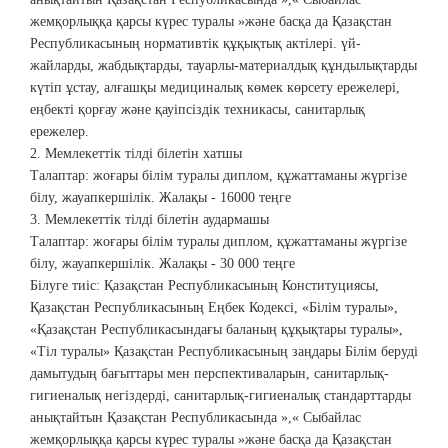
жемқорлыққа қарсы күрес туралы »және басқа да Қазақстан
Республикасының нормативтік құқықтық актілері. үй-
жайларды, жабдықтарды, тауарлы-материалдық құндылықтарды
күтіп ұстау, алғашқы медициналық көмек көрсету ережелері,
еңбекті қорғау және қауіпсіздік техникасы, санитарлық
ережелер.
2. Мемлекеттік тілді білетін хатшы
Талаптар: жоғары білім туралы диплом, құжаттаманы жүргізе
білу, жауапкершілік. Жалақы - 16000 теңге
3. Мемлекеттік тілді білетін аудармашы
Талаптар: жоғары білім туралы диплом, құжаттаманы жүргізе
білу, жауапкершілік. Жалақы - 30 000 теңге
Білуге ​​тиіс: Қазақстан Республикасының Конституциясы,
Қазақстан Республикасының Еңбек Кодексі, «Білім туралы»,
«Қазақстан Республикасындағы баланың құқықтары туралы»,
«Тіл туралы» Қазақстан Республикасының заңдары Білім беруді
дамытудың бағыттары мен перспективаларын, санитарлық-
гигиеналық негіздерді, санитарлық-гигиеналық стандарттарды
анықтайтын Қазақстан Республикасында »,« Сыбайлас
жемқорлыққа қарсы күрес туралы »және басқа да Қазақстан