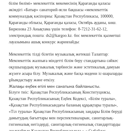
білім бөлімі» мемлекеттік мекемесінің Қарағанды ​​қаласы
әкімдігі «Батыр» санаторий-ясли бақшасы »мемлекеттік
коммуналдық кәсіпорны: Қазақстан Республикасы, 100000,
Қарағанды ​​облысы, Қарағанды ​​қаласы, Октябрь ауданы, көш.
Бирюзова 23 Анықтама үшін телефон: 8-7212-31-62-12,
электрондық пошта: ds2@kargoo.kz. бос мемлекеттік қызметші
лауазымына ашық конкурс жариялайды:
Мемлекеттік тілді білетін музыкалық жетекші Талаптар:
Мемлекеттік жалпыға міндетті білім беру стандартына сәйкес
оқушылардың музыкалық тәрбиесін және эстетикалық дамуын
жүзеге асыра білу. Музыкалық және басқа мәдени іс-шараларды
ұйымдастыру және өткізу.
Жалақы еңбек өтілі мен санатына байланысты.
Білуге ​​тиіс: Қазақстан Республикасының Конституциясы,
Қазақстан Республикасының Еңбек Кодексі, «Білім туралы»,
«Қазақстан Республикасындағы баланың құқықтары туралы»,
«Тіл туралы» Қазақстан Республикасының заңдары Білім беруді
дамытудың бағыттары мен перспективаларын, санитарлық-
гигиеналық негіздерді, санитарлық-гигиеналық стандарттарды
анықтайтын Қазақстан Республикасында »,« Сыбайлас