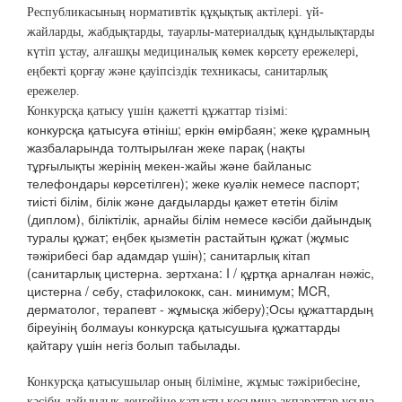
Республикасының нормативтік құқықтық актілері. үй-
жайларды, жабдықтарды, тауарлы-материалдық құндылықтарды
күтіп ұстау, алғашқы медициналық көмек көрсету ережелері,
еңбекті қорғау және қауіпсіздік техникасы, санитарлық
ережелер.
Конкурсқа қатысу үшін қажетті құжаттар тізімі:
конкурсқа қатысуға өтініш; еркін өмірбаян; жеке құрамның
жазбаларында толтырылған жеке парақ (нақты
тұрғылықты жерінің мекен-жайы және байланыс
телефондары көрсетілген); жеке куәлік немесе паспорт;
тиісті білім, білік және дағдыларды қажет ететін білім
(диплом), біліктілік, арнайы білім немесе кәсіби дайындық
туралы құжат; еңбек қызметін растайтын құжат (жұмыс
тәжірибесі бар адамдар үшін); санитарлық кітап
(санитарлық цистерна. зертхана: I / құртқа арналған нәжіс,
цистерна / себу, стафилококк, сан. минимум; MCR,
дерматолог, терапевт - жұмысқа жіберу);Осы құжаттардың
біреуінің болмауы конкурсқа қатысушыға құжаттарды
қайтару үшін негіз болып табылады.
Конкурсқа қатысушылар оның біліміне, жұмыс тәжірибесіне,
кәсіби дайындық деңгейіне қатысты қосымша ақпараттар ұсына