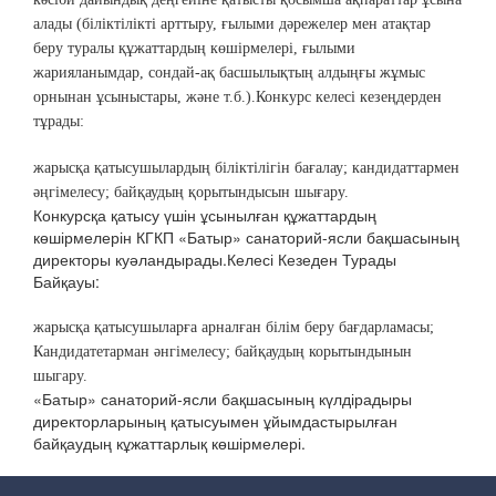
алады (біліктілікті арттыру, ғылыми дәрежелер мен атақтар
беру туралы құжаттардың көшірмелері, ғылыми
жарияланымдар, сондай-ақ басшылықтың алдыңғы жұмыс
орнынан ұсыныстары, және т.б.).
Конкурс келесі кезеңдерден
тұрады:
жарысқа қатысушылардың біліктілігін бағалау; кандидаттармен
әңгімелесу; байқаудың қорытындысын шығару.
Конкурсқа қатысу үшін ұсынылған құжаттардың
көшірмелерін КГКП «Батыр» санаторий-ясли бақшасының
директоры куәландырады.Келесі Кезеден Турады
Байқауы:
жарысқа қатысушыларға арналған білім беру бағдарламасы;
Кандидатетарман әнгімелесу; байқаудың корытындынын
шыгару.
«Батыр» санаторий-ясли бақшасының күлдірадыры
директорларының қатысуымен ұйымдастырылған
байқаудың кұжаттарлық көшірмелері.