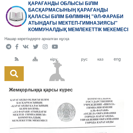
ҚАРАҒАНДЫ ОБЛЫСЫ БІЛІМ
БАСҚАРМАСЫНЫҢ ҚАРАҒАНДЫ
ҚАЛАСЫ БІЛІМ БӨЛІМІНІҢ "ӘЛ-ФАРАБИ
АТЫНДАҒЫ МЕКТЕП-ГИМНАЗИЯСЫ"
КОММУНАЛДЫҚ МЕМЛЕКЕТТІК МЕКЕМЕСІ
Нашар көретіндерге арналған нұсқа
кіру
рус
каз
eng
Жемқорлыққа қарсы күрес