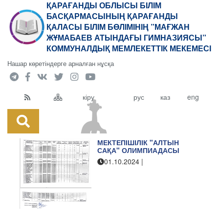
ҚАРАҒАНДЫ ОБЛЫСЫ БІЛІМ
БАСҚАРМАСЫНЫҢ ҚАРАҒАНДЫ
ҚАЛАСЫ БІЛІМ БӨЛІМІНІҢ ”МАҒЖАН
ЖҰМАБАЕВ АТЫНДАҒЫ ГИМНАЗИЯСЫ”
КОММУНАЛДЫҚ МЕМЛЕКЕТТІК МЕКЕМЕСІ
Нашар көретіндерге арналған нұсқа
кіру
рус
каз
eng
МЕКТЕПІШІЛІК "АЛТЫН
САҚА" ОЛИМПИАДАСЫ
01.10.2024
|
Мағжан Жұмабаев атындағы
гимназиясы