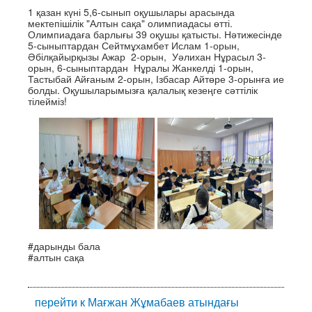
1 қазан күні 5,6-сынып оқушылары арасында
мектепішілік "Алтын сақа" олимпиадасы өтті.
Олимпиадаға барлығы 39 оқушы қатысты. Нәтижесінде
5-сыныптардан Сейтмұхамбет Ислам 1-орын,
Әбілқайырқызы Ажар 2-орын, Уәлихан Нұрасыл 3-
орын, 6-сыныптардан Нұралы Жанкелді 1-орын,
Тастыбай Айғаным 2-орын, Ізбасар Айтөре 3-орынға ие
болды. Оқушыларымызға қалалық кезеңге сәттілік
тілейміз!
#дарынды бала
#алтын сақа
перейти к Мағжан Жұмабаев атындағы