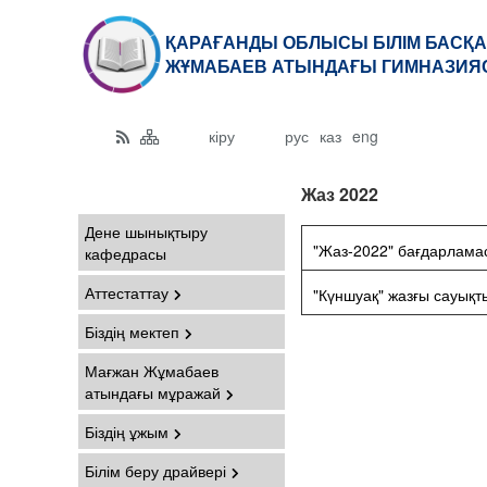
ҚАРАҒАНДЫ ОБЛЫСЫ БІЛІМ БАСҚА
ЖҰМАБАЕВ АТЫНДАҒЫ ГИМНАЗИЯС
кіру
рус
каз
eng
Жаз 2022
Дене шынықтыру
"Жаз-2022" бағдарлама
кафедрасы
Аттестаттау
"Күншуақ" жазғы сауықт
Біздің мектеп
Мағжан Жұмабаев
атындағы мұражай
Біздің ұжым
Білім беру драйвері