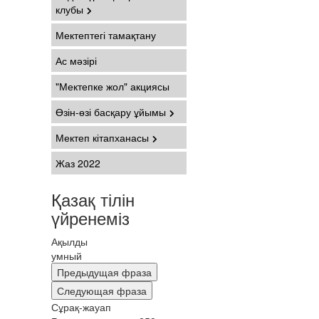
клубы
Мектептегі тамақтану
Ас мәзірі
"Мектепке жол" акциясы
Өзін-өзі басқару ұйымы
Мектеп кітапханасы
Жаз 2022
Қазақ тілін
үйренеміз
Ақылды
умный
Предыдущая фраза
Следующая фраза
Сұрақ-жауап