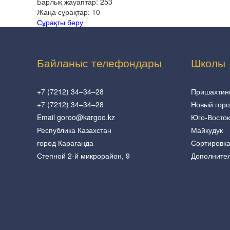
Барлық жауаптар:
253
Жаңа сұрақтар:
10
Сұрақты беру
Байланыс телефондары
Школы
+7 (7212) 34–34–28
Пришахтин
+7 (7212) 34–34–28
Новый гор
Email goroo@kargoo.kz
Юго-Восток
Республика Казахстан
Майкудук
город Караганда
Сортировк
Степной 2-й микрорайон, 9
Дополните