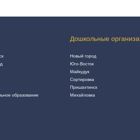
Дошкольные организа
ск
Новый город
од
Юго-Восток
Майкудук
Сортировка
а
Пришахтинск
льное образование
Михайловка