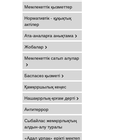
Мемлекеттік қызметтер
Нормативтік - құқықтық
актілер
Ата-аналарға анықтама
Жобалар
Мемлекеттік сатып алулар
Баспасөз қызметі
Қамқоршылық кеңес
Нашақорлық-қоғам дерті
Антитеррор
Сыбайлас жемқорлықтың
алдын-алу туралы
«Адал ұрпақ» ерікті мектеп