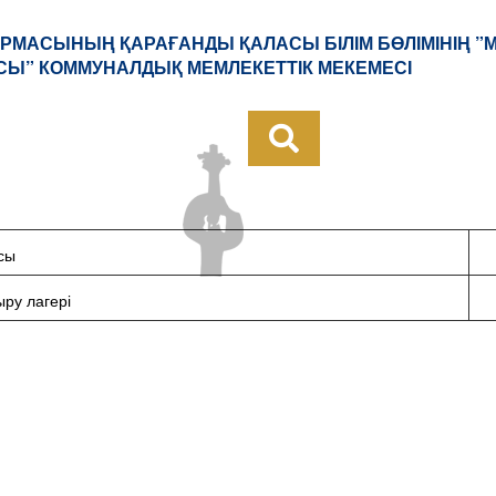
РМАСЫНЫҢ ҚАРАҒАНДЫ ҚАЛАСЫ БІЛІМ БӨЛІМІНІҢ ”
Ы” КОММУНАЛДЫҚ МЕМЛЕКЕТТІК МЕКЕМЕСІ
сы
ыру лагері