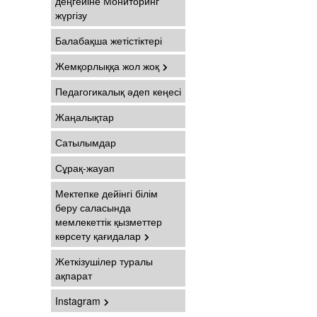
деңгейіне Мониторинг
жүргізу
Балабақша жетістіктері
Жемқорлыққа жол жоқ
Педагогикалық әдеп кеңесі
Жаңалықтар
Сатылымдар
Сұрақ-жауап
Мектепке дейінгі білім
беру саласында
мемлекеттік қызметтер
көрсету қағидалар
Жеткізушілер туралы
ақпарат
Instagram