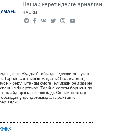
Нашар көретіндерге арналған
нұсқа
ДУМАН»
здың кіші "Жұлдыз" тобында "Қазақстан-туған
тті. Тәрбие сағатының мақсаты: Балалардың
үсінік беру. Отанды сүюге, еліміздің рәміздерін
йіспеншілігін арттыру. Тәрбие сағаты барысында
ет слайд арқылы көрсетілді. Сонымен қатар
і орындап үйренді.Ұйымдастырылған іс-
сер алды.
 КМҚК