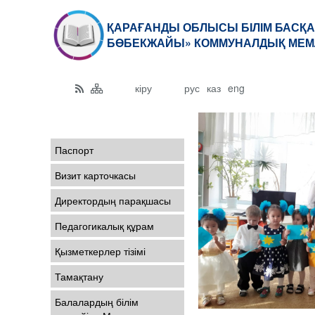
ҚАРАҒАНДЫ ОБЛЫСЫ БІЛІМ БАСҚА
БӨБЕКЖАЙЫ» КОММУНАЛДЫҚ МЕМ
кіру
рус
каз
eng
Паспорт
Визит карточкасы
Директордың парақшасы
Педагогикалық құрам
Қызметкерлер тізімі
Тамақтану
Балалардың білім