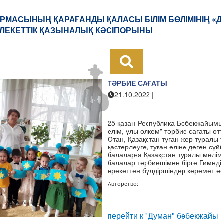
РМАСЫНЫҢ ҚАРАҒАНДЫ ҚАЛАСЫ БІЛІМ БӨЛІМІНІҢ «
ЛЕКЕТТІК ҚАЗЫНАЛЫҚ КӘСІПОРЫНЫ
ТӘРБИЕ САҒАТЫ
21.10.2022
|
"Думан" бөбекжайы КМҚК
25 қазан-Республика Бөбекжайымы
елім, ұлы өлкем" тәрбие сағаты ө
Отан, Қазақстан туған жер туралы т
қастерлеуге, туған еліне деген сү
балаларға Қазақстан туралы мәлім
балалар тәрбиешімен бірге Гимнд
әрекеттен бүлдіршіндер керемет ә
Авторство:
перейти к "Думан" бөбекжайы