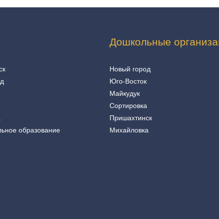
Дошкольные организа
ск
Новый город
од
Юго-Восток
Майкудук
Сортировка
а
Пришахтинск
льное образование
Михайловка