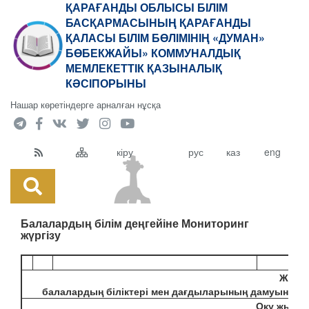
ҚАРАҒАНДЫ ОБЛЫСЫ БІЛІМ
БАСҚАРМАСЫНЫҢ ҚАРАҒАНДЫ
ҚАЛАСЫ БІЛІМ БӨЛІМІНІҢ «ДУМАН»
БӨБЕКЖАЙЫ» КОММУНАЛДЫҚ
МЕМЛЕКЕТТІК ҚАЗЫНАЛЫҚ
КӘСІПОРЫНЫ
Нашар көретіндерге арналған нұсқа
кіру
рус
каз
eng
Балалардың білім деңгейіне Мониторинг
жүргізу
Жиын
балалардың біліктері мен дағдыларының дамуын ба
Оқу
жылы