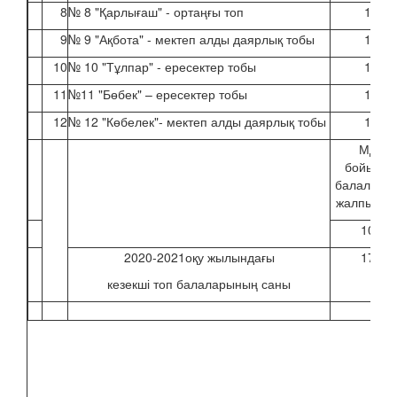
8
№ 8 "Қарлығаш" - ортаңғы топ
15
9
№ 9 "Ақбота" - мектеп алды даярлық тобы
15
10
№ 10 "Тұлпар" - ересектер тобы
14
11
№11 "Бөбек" – ересектер тобы
15
12
№ 12 "Көбелек"- мектеп алды даярлық тобы
16
МДҰ
бойынш
балалард
жалпы са
100
2020-2021оқу жылындағы
179
кезекші топ балаларының саны