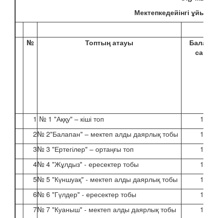
Мектепке
дейінгі ұйым
: 
№
Топтың атауы
Балала
саны
1
№ 1 "Аққу" – кіші топ
13
2
№ 2"Балапан" – мектеп алды даярлық тобы
16
3
№ 3 "Ертегілер" – ортаңғы топ
15
4
№ 4 "Жұлдыз" - ересектер тобы
15
5
№ 5 "Күншуақ" - мектеп алды даярлық тобы
15
6
№ 6 "Гүлдер" - ересектер тобы
15
7
№ 7 "Куаныш" - мектеп алды даярлық тобы
15