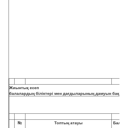
Жиынтық есеп
балалардың біліктері мен дағдыларының дамуын бақыла
№
Топтың атауы
Балала