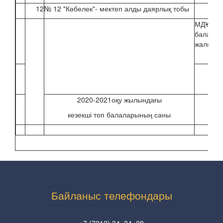
12
№ 12 "Көбелек"- мектеп алды даярлық тобы
МДҰ бо
балала
жалпы с
1
2020-2021оқу жылындағы
1
кезекші топ балаларының саны
Байланыс телефондары