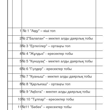
1
№ 1 "Аққу" – кіші топ
2
№ 2"Балапан" – мектеп алды даярлық тобы
3
№ 3 "Ертегілер" – ортаңғы топ
4
№ 4 "Жұлдыз" - ересектер тобы
5
№ 5 "Күншуақ" - мектеп алды даярлық тобы
6
№ 6 "Гүлдер" - ересектер тобы
7
№ 7 "Куаныш" - мектеп алды даярлық тобы
8
№ 8 "Қарлығаш" - ортаңғы топ
9
№ 9 "Ақбота" - мектеп алды даярлық тобы
10
№ 10 "Тұлпар" - ересектер тобы
11
№11 "Бөбек" – ересектер тобы