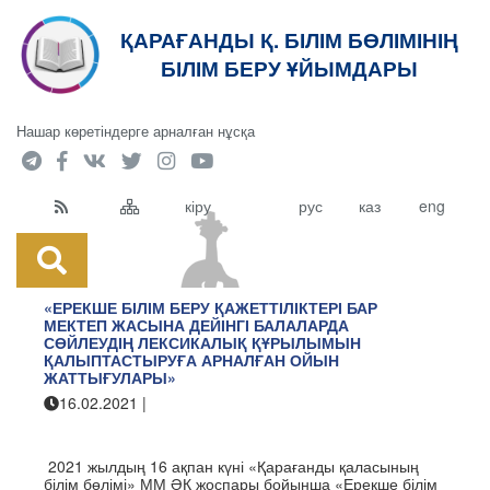
ҚАРАҒАНДЫ Қ. БІЛІМ БӨЛІМІНІҢ
кт
БІЛІМ БЕРУ ҰЙЫМДАРЫ
Нашар көретіндерге арналған нұсқа
кіру
рус
каз
eng
«ЕРЕКШЕ БІЛІМ БЕРУ ҚАЖЕТТІЛІКТЕРІ БАР
МЕКТЕП ЖАСЫНА ДЕЙІНГІ БАЛАЛАРДА
СӨЙЛЕУДІҢ ЛЕКСИКАЛЫҚ ҚҰРЫЛЫМЫН
ҚАЛЫПТАСТЫРУҒА АРНАЛҒАН ОЙЫН
ЖАТТЫҒУЛАРЫ»
16.02.2021
|
Қарағанды қаласының білім бөлімі
2021 жылдың 16 ақпан күні «Қарағанды қаласының
білім бөлімі» ММ ӘК жоспары бойынша «Ерекше білім