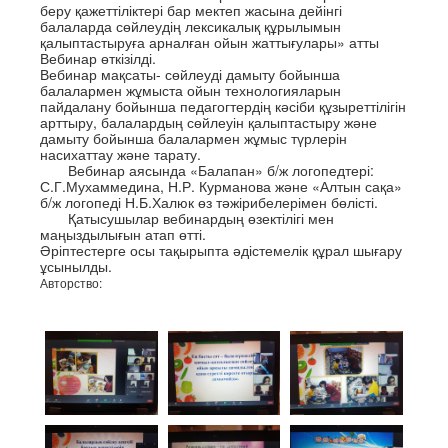
беру қажеттіліктері бар мектеп жасына дейінгі
балаларда сөйлеудің лексикалық құрылымын
қалыптастыруға арналған ойын жаттығулары» атты
Вебинар өткізілді.
Вебинар мақсаты- сөйлеуді дамыту бойынша
балалармен жұмыста ойын технологияларын
пайдалану бойынша педагогтердің кәсіби құзыреттілігін
арттыру, балалардың сөйлеуін қалыптастыру және
дамыту бойынша балалармен жұмыс түрлерін
насихаттау және тарату.
Вебинар аясында «Балапан» б/ж логопедтері:
С.Г.Мухаммедина, Н.Р. Курманова және «Алтын сақа»
б/ж логопеді Н.Б.Халюк өз тәжірибелерімен бөлісті.
Қатысушылар вебинардың өзектілігі мен
маңыздылығын атап өтті.
Әріптестерге осы тақырыпта әдістемелік құрал шығару
ұсынылды.
Авторство: