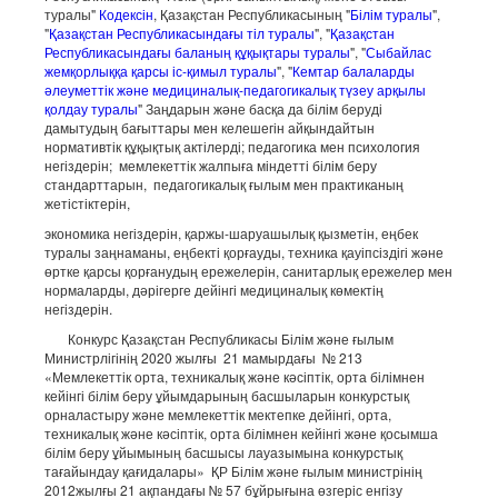
туралы"
Кодексін
, Қазақстан Республикасының "
Білім туралы
",
"
Қазақстан Республикасындағы тіл туралы
", "
Қазақстан
Республикасындағы баланың құқықтары туралы
", "
Сыбайлас
жемқорлыққа қарсы іс-қимыл туралы
", "
Кемтар балаларды
әлеуметтік және медициналық-педагогикалық түзеу арқылы
қолдау туралы
" Заңдарын және басқа да білім беруді
дамытудың бағыттары мен келешегін айқындайтын
нормативтік құқықтық актілерді; педагогика мен психология
негіздерін; мемлекеттік жалпыға міндетті білім беру
стандарттарын, педагогикалық ғылым мен практиканың
жетістіктерін,
экономика негіздерін, қаржы-шаруашылық қызметін, еңбек
туралы заңнаманы, еңбекті қорғауды, техника қауіпсіздігі және
өртке қарсы қорғанудың ережелерін, санитарлық ережелер мен
нормаларды, дәрігерге дейінгі медициналық көмектің
негіздерін.
Конкурс Қазақстан Республикасы Білім және ғылым
Министрлігінің 2020 жылғы 21 мамырдағы № 213
«Мемлекеттік орта, техникалық және кәсіптік, орта білімнен
кейінгі білім беру ұйымдарының басшыларын конкурстық
орналастыру және мемлекеттік мектепке дейінгі, орта,
техникалық және кәсіптік, орта білімнен кейінгі және қосымша
білім беру ұйымының басшысы лауазымына конкурстық
тағайындау қағидалары» ҚР Білім және ғылым министрінің
2012жылғы 21 ақпандағы № 57 бұйрығына өзгеріс енгізу