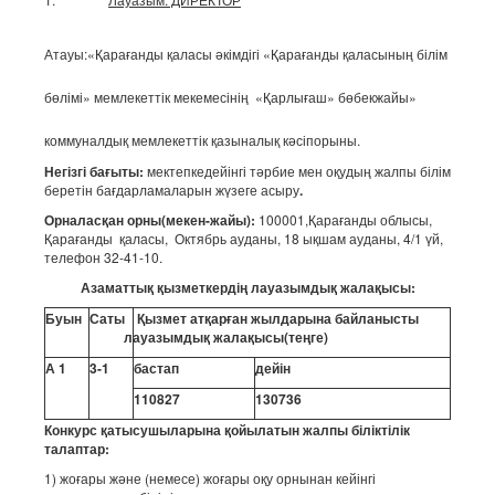
Атауы:«Қарағанды қаласы әкімдігі «Қарағанды қаласының білім
бөлімі» мемлекеттік мекемесінің «Қарлығаш» бөбекжайы»
коммуналдық мемлекеттік қазыналық кәсіпорыны.
Негізгі бағыты:
мектепкедейінгі тәрбие мен оқудың жалпы білім
беретін бағдарламаларын жүзеге асыру
.
Орналасқан орны(мекен-жайы):
100001,Қарағанды облысы,
Қарағанды қаласы, Октябрь ауданы, 18 ықшам ауданы, 4/1 үй,
телефон 32-41-10.
Азаматтық қызметкердің лауазымдық жалақысы:
Буын
Саты
Қызмет атқарған жылдарына байланысты
лауазымдық жалақысы(теңге)
А 1
3-1
бастап
дейін
110827
130736
Конкурс қатысушыларына қойылатын жалпы біліктілік
талаптар:
1) жоғары және (немесе) жоғары оқу орнынан кейінгі