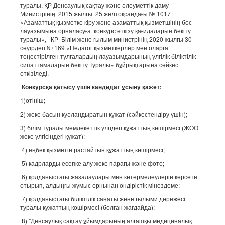
туралы, ҚР Денсаулық сақтау және әлеуметтік даму
Министрінің 2015 жылғы 25 желтоқсандағы № 1017
«Азаматтық қызметке кіру және азаматтық қызметшінің бос
лауазымына орналасуға конкурс өткізу қағидаларын бекіту
туралы», ҚР Білім және ғылым министрінің 2020 жылғы 30
сәуірдегі № 169 «Педагог қызметкерлер мен оларға
теңестірілген тұлғалардың лауазымдарының үлгілік біліктілік
сипаттамаларын бекіту Туралы» бұйрықтарына сәйкес
өткізіледі.
Конкурсқа қатысу үшін кандидат ұсыну қажет:
1)өтініш;
2) жеке басын куәландыратын құжат (сәйкестендіру үшін);
3) білім туралы мемлекеттік үлгідегі құжаттың көшірмесі (ЖОО
жеке үлгісіндегі құжат);
4) еңбек қызметін растайтын құжаттың көшірмесі;
5) кадрларды есепке алу жеке парағы және фото;
6) қолданыстағы жазалаулары мен көтермелеулерін көрсете
отырып, алдыңғы жұмыс орнынан өндірістік мінездеме;
7) қолданыстағы біліктілік санаты және ғылыми дәрежесі
туралы құжаттың көшірмесі (болған жағдайда);
8) "Денсаулық сақтау ұйымдарының алғашқы медициналық