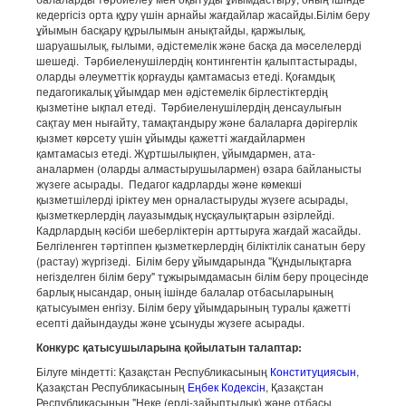
кедергісіз орта құру үшін арнайы жағдайлар жасайды.Білім беру
ұйымын басқару құрылымын анықтайды, қаржылық,
шаруашылық, ғылыми, әдістемелік және басқа да мәселелерді
шешеді. Тәрбиеленушілердің контингентін қалыптастырады,
оларды әлеуметтік қорғауды қамтамасыз етеді. Қоғамдық
педагогикалық ұйымдар мен әдістемелік бірлестіктердің
қызметіне ықпал етеді. Тәрбиеленушілердің денсаулығын
сақтау мен нығайту, тамақтандыру және балаларға дәрігерлік
қызмет көрсету үшін ұйымды қажетті жағдайлармен
қамтамасыз етеді. Жұртшылықпен, ұйымдармен, ата-
аналармен (оларды алмастырушылармен) өзара байланысты
жүзеге асырады. Педагог кадрларды және көмекші
қызметшілерді іріктеу мен орналастыруды жүзеге асырады,
қызметкерлердің лауазымдық нұсқаулықтарын әзірлейді.
Кадрлардың кәсіби шеберліктерін арттыруға жағдай жасайды.
Белгіленген тәртіппен қызметкерлердің біліктілік санатын беру
(растау) жүргізеді. Білім беру ұйымдарында "Құндылықтарға
негізделген білім беру" тұжырымдамасын білім беру процесінде
барлық нысандар, оның ішінде балалар отбасыларының
қатысуымен енгізу. Білім беру ұйымдарының туралы қажетті
есепті дайындауды және ұсынуды жүзеге асырады.
Конкурс қатысушыларына қойылатын талаптар:
Білуге міндетті: Қазақстан Республикасының
Конституциясын
,
Қазақстан Республикасының
Еңбек Кодексін
, Қазақстан
Республикасының "Неке (ерлі-зайыптылық) және отбасы