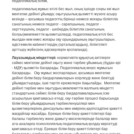
педагогикалық білімі,
педагогикалық жұмыс өтілі бес жыл, оның ішінде соңғы екі жыл
мектепке дейінгі ұйымда; оқытушылық қызметті жүзеге асыру
кезінде – қосымша педагогтің бірінші немесе жоғары біліктілік
санатының немесе педагог - сарапшының, педагог -
зерттеушінің, педагог - шебердің біліктілік санатының
болуы(мемлекеттік қызметшілерді, педагогикалық өтілі бес
жылдан кем емес жоғары оқу орындарының оқытушыларын,
әдістемелік кабинеттердің (орталықтардың), біліктілікті
арттыру жүйесінің әдіскерлерін қоспағанда).
Лауазымдық міндеттері:
нормативтік құқықтық актілерге
сәйкес мектепке дейінгі оқыту және тәрбие ұйымның (бұдан әрі
- МДҰ) қызметін басқарады. Педагогикалық кеңес жұмысын
басқарады. Оқу жұмыс жоспарларын, қосымша мектепке
дейінгі білім беру бағдарламаларын әзірлеуді және бекітуді
ұйымдастырады, ішкі тәртіп ережелерін бақылайды. Мектепке
дейінгі тәрбие мен оқытудың мемлекеттік жалпыға міндетті
стандартына сәйкес білім беру бағдарламаларының іске
асырылуын қамтамасыз етеді, оқу-тәрбие процесі барысында
білім беру ұйымдарының тәрбиеленушілері мен
қызметкерлерінің денсаулығы мен өмірінің қауіпсіздігіне қажетті
жағдайлар жасайды. Ерекше білім беру қажеттіліктері бар
баланы тәрбиелеу және дамыту мәселелерінде балалар мен
ата-аналарға психологиялық-педагогикалық қолдау көрсетуді
қамтамасыз етеді. Ерекше білім беру қажеттіліктері бар
балаларды тәрбиелеу мен оқытуды ұйымдастыру, оның ішінде