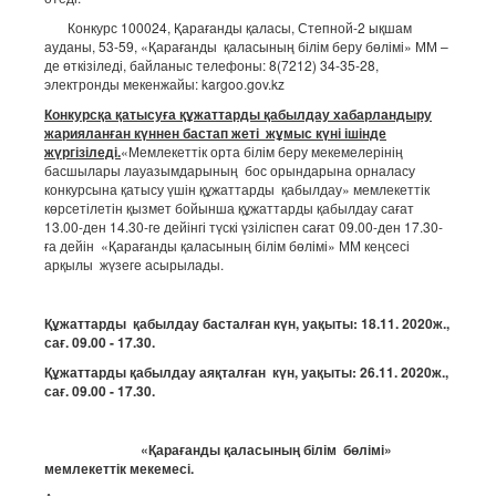
Конкурс 100024, Қарағанды қаласы, Степной-2 ықшам
ауданы, 53-59, «Қарағанды қаласының білім беру бөлімі» ММ –
де өткізіледі, байланыс телефоны: 8(7212) 34-35-28,
электронды мекенжайы: kargoo.gov.kz
Конкурсқа қатысуға құжаттарды қабылдау хабарландыру
жарияланған күннен бастап жеті жұмыс күні ішінде
жүргізіледі.
«Мемлекеттік орта білім беру мекемелерінің
басшылары лауазымдарының бос орындарына орналасу
конкурсына қатысу үшін құжаттарды қабылдау» мемлекеттік
көрсетілетін қызмет бойынша құжаттарды қабылдау сағат
13.00-ден 14.30-ге дейінгі түскі үзіліспен сағат 09.00-ден 17.30-
ға дейін «Қарағанды қаласының білім бөлімі» ММ кеңсесі
арқылы жүзеге асырылады.
Құжаттарды қабылдау басталған күн, уақыты: 18.11. 2020ж.,
сағ. 09.00 - 17.30.
Құжаттарды қабылдау аяқталған күн, уақыты: 26.11. 2020ж.,
сағ. 09.00 - 17.30.
«Қарағанды қаласының білім бөлімі»
мемлекеттік мекемесі.