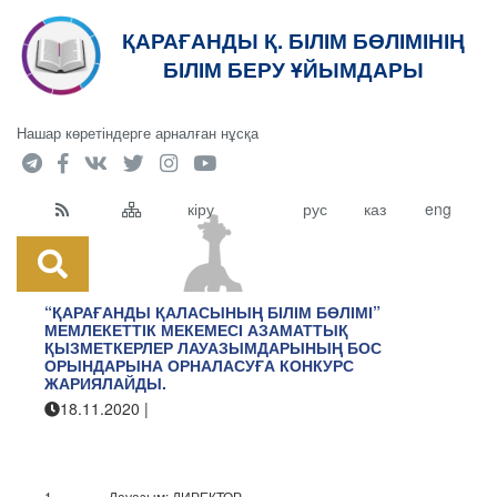
ҚАРАҒАНДЫ Қ. БІЛІМ БӨЛІМІНІҢ
кт
БІЛІМ БЕРУ ҰЙЫМДАРЫ
Нашар көретіндерге арналған нұсқа
кіру
рус
каз
eng
“ҚАРАҒАНДЫ ҚАЛАСЫНЫҢ БІЛІМ БӨЛІМІ”
МЕМЛЕКЕТТІК МЕКЕМЕСІ АЗАМАТТЫҚ
ҚЫЗМЕТКЕРЛЕР ЛАУАЗЫМДАРЫНЫҢ БОС
ОРЫНДАРЫНА ОРНАЛАСУҒА КОНКУРС
ЖАРИЯЛАЙДЫ.
18.11.2020
|
Қарағанды қаласының білім бөлімі
1.
Лауазым: ДИРЕКТОР