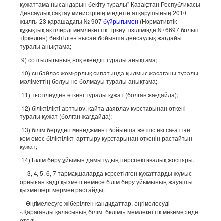
құжаттама нысандарын бекіту туралы" Қазақстан Республикасы
Денсаулық сақтау министрінің міндетін атқарушының 2010
жылғы 23 қарашадағы № 907
бұйрығымен
(Нормативтік
құқықтық актілерді мемлекеттік тіркеу тізілімінде № 6697 болып
тіркелген) бекітілген нысан бойынша денсаулық жағдайы
туралы анықтама;
9) соттылығының жоқ екендігі туралы анықтама;
10) сыбайлас жемқорлық сипатында қылмыс жасағаны туралы
мәліметтің болуы не болмауы туралы анықтама;
11) тестілеуден өткені туралы құжат (болған жағдайда);
12) біліктілікті арттыру, қайта даярлау курстарынан өткені
туралы құжат (болған жағдайда);
13) білім берудегі менеджмент бойынша жетпіс екі сағаттан
кем емес біліктілікті арттыру курстарынан өткенін растайтын
құжат;
14) Білім беру ұйымын дамытудың перспективалық жоспары.
3, 4, 5, 6, 7 тармақшаларда көрсетілген құжаттарды жұмыс
орнынан кадр қызметі немесе білім беру ұйымының жауапты
қызметкері мөрмен растайды.
Әңгімелесуге жіберілген кандидаттар, әңгімелесуді
«Қарағанды қаласының білім бөлімі» мемлекеттік мекемесінде
өтеді.