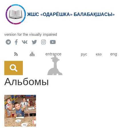
ЖШС «ОДАРЁШКА» БАЛАБАҚШАСЫ»
version for the visually impaired
entrance
рус
каз
eng
Альбомы