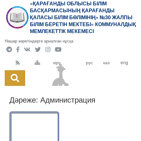
«ҚАРАҒАНДЫ ОБЛЫСЫ БІЛІМ
БАСҚАРМАСЫНЫҢ ҚАРАҒАНДЫ
ҚАЛАСЫ БІЛІМ БӨЛІМІНІҢ» №30 ЖАЛПЫ
БІЛІМ БЕРЕТІН МЕКТЕБІ» КОММУНАЛДЫҚ
МЕМЛЕКЕТТІК МЕКЕМЕСІ
Нашар көретіндерге арналған нұсқа
кіру
рус
каз
eng
Дәреже:
Администрация