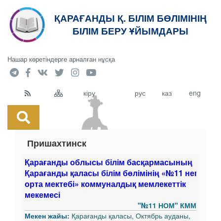
ҚАРАҒАНДЫ Қ. БІЛІМ БӨЛІМІНІҢ
кт
БІЛІМ БЕРУ ҰЙЫМДАРЫ
Нашар көретіндерге арналған нұсқа
кіру
рус
каз
eng
Пришахтинск
Қарағанды облысы білім басқармасының
Қарағанды қаласы білім бөлімінің «№11 негізгі
орта мектебі» коммуналдық мемлекеттік
мекемесі
"№11 НОМ" КММ
Мекен жайы:
Қарағанды қаласы, Октябрь ауданы,