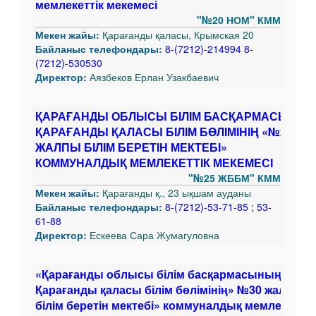
мемлекеттік мекемесі
"№20 НОМ" КММ
Мекен жайы:
Қарағанды қаласы, Крымская 20
Байланыс телефондары:
8-(7212)-214994 8-
(7212)-530530
Директор:
Аязбеков Ерлан Узакбаевич
ҚАРАҒАНДЫ ОБЛЫСЫ БІЛІМ БАСҚАРМАСЫНЫ
ҚАРАҒАНДЫ ҚАЛАСЫ БІЛІМ БӨЛІМІНІҢ «№25
ЖАЛПЫ БІЛІМ БЕРЕТІН МЕКТЕБІ»
КОММУНАЛДЫҚ МЕМЛЕКЕТТІК МЕКЕМЕСІ
"№25 ЖББМ" КММ
Мекен жайы:
Қарағанды қ., 23 ықшам ауданы
Байланыс телефондары:
8-(7212)-53-71-85 ; 53-
61-88
Директор:
Ескеева Сара Жумагуловна
«Қарағанды облысы білім басқармасының
Қарағанды қаласы білім бөлімінің» №30 жалпы
білім беретін мектебі» коммуналдық мемлекеттік