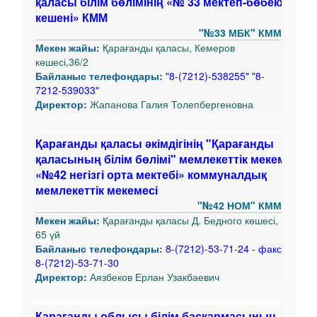
қаласы білім бөлімінің «№ 33 мектеп-бөбекжай»
кешені» КММ
"№33 МБК" КММ
Мекен жайы:
Қарағанды қаласы, Кемеров
көшесі,36/2
Байланыс телефондары:
"8-(7212)-538255" "8-
7212-539033"
Директор:
Жапанова Галия Толепбергеновна
Қарағанды қаласы әкімдігінің "Қарағанды
қаласының білім бөлімі" мемлекеттік мекемесіні
«№42 негізгі орта мектебі» коммуналдық
мемлекеттік мекемесі
"№42 НОМ" КММ
Мекен жайы:
Қарағанды қаласы Д. Бедного көшесі,
65 үй
Байланыс телефондары:
8-(7212)-53-71-24 - факс
8-(7212)-53-71-30
Директор:
Аязбеков Ерлан Узакбаевич
Қарағанды облысы білім басқармасының