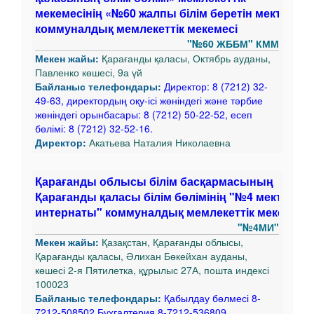
мекемесінің «№60 жалпы білім беретін мектебі»
коммуналдық мемлекеттік мекемесі
"№60 ЖББМ" КММ
Мекен жайы:
Қарағанды қаласы, Октябрь ауданы,
Павленко көшесі, 9а үй
Байланыс телефондары:
Директор: 8 (7212) 32-
49-63, директордың оқу-ісі жөніндегі және тәрбие
жөніндегі орынбасары: 8 (7212) 50-22-52, есеп
бөлімі: 8 (7212) 32-52-16.
Директор:
Акатьева Наталия Николаевна
Қарағанды облысы білім басқармасының
Қарағанды қаласы білім бөлімінің "№4 мектеп-
интернаты" коммуналдық мемлекеттік мекемесі
"№4МИ"
Мекен жайы:
Қазақстан, Қарағанды облысы,
Қарағанды қаласы, Әлихан Бөкейхан ауданы,
көшесі 2-я Пятилетка, құрылыс 27А, пошта индексі
100023
Байланыс телефондары:
Қабылдау бөлмесі 8-
7212-508502 Бухгалтерия 8-7212-536809