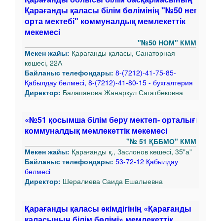
Қарағанды қаласы білім бөлімінің "№50 негізгі
орта мектебі" коммуналдық мемлекеттік
мекемесі
"№50 НОМ" КММ
Мекен жайы:
Қарағанды қаласы, Санаторная
көшесі, 22А
Байланыс телефондары:
8-(7212)-41-75-85-
Қабылдау бөлмесі, 8-(7212)-41-80-15 - бухгалтерия
Директор:
Балапанова Жанаркул Сагатбековна
«№51 қосымша білім беру мектеп- орталығы»
коммуналдық мемлекеттік мекемесі
"№ 51 ҚББМО" КММ
Мекен жайы:
Қарағанды қ., Заслонов көшесі, 35"а"
Байланыс телефондары:
53-72-12 Қабылдау
бөлмесі
Директор:
Шералиева Саида Ешалыевна
Қарағанды қаласы әкімдігінің «Қарағанды
қаласының білім бөлімі» мемлекеттік