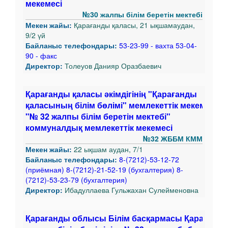
мекемесі
№30 жалпы білім беретін мектебі
Мекен жайы:
Қарағанды қаласы, 21 ықшамаудан,
9/2 үй
Байланыс телефондары:
53-23-99 - вахта 53-04-
90 - факс
Директор:
Толеуов Данияр Оразбаевич
Қарағанды қаласы әкімдігінің "Қарағанды
қаласының білім бөлімі" мемлекеттік мекемесіні
"№ 32 жалпы білім беретін мектебі"
коммуналдық мемлекеттік мекемесі
№32 ЖББМ КММ
Мекен жайы:
22 ықшам аудан, 7/1
Байланыс телефондары:
8-(7212)-53-12-72
(приёмная) 8-(7212)-21-52-19 (бухгалтерия) 8-
(7212)-53-23-79 (бухгалтерия)
Директор:
Ибадуллаева Гульжахан Сулейменовна
Қарағанды облысы Білім басқармасы Қарағанд