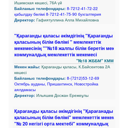
Ишимская көшесі, 76А үй
Байланыс телефондары:
8-7212-41-72-22
қабылдау бөлімі 8-7212-41-75-90 бухгалтерия
Директор:
Гафиятуллина Алла Михайловна
"Қарағанды қаласы әкімдігінің "Қарағанды
қаласының білім бөлімі " мемлекеттік
мекемесінің ""№18 жалпы білім беретін мектебі"
коммуналдық мемлекеттік мекемесі
"№18 ЖББМ" КММ
Мекен жайы:
Қарағанды қаласы, К.Байсеитова 2А
көшесі
Байланыс телефондары:
8-(7212)53-12-69
Октябрь ауданы, Пришахтинск, Новостройка
аялдамасы
Директор:
Ильяшев Досжан Ережеұлы
Қарағанды қаласы әкімдігінің "Қарағанады
қаласының білім бөлімі" мемлекеттік мекемесіні
"№ 20 негізгі орта мектебі" коммуналдық