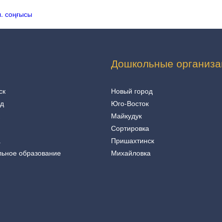
.
соңғысы
Дошкольные организа
ск
Новый город
од
Юго-Восток
Майкудук
Сортировка
а
Пришахтинск
льное образование
Михайловка