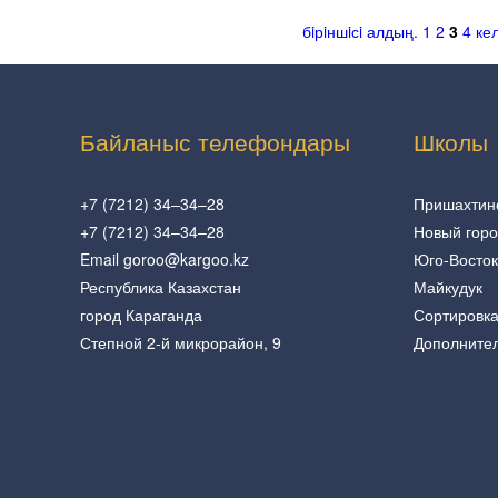
бiрiншiсi
алдың.
1
2
3
4
кел
Байланыс телефондары
Школы
+7 (7212) 34–34–28
Пришахтин
+7 (7212) 34–34–28
Новый гор
Email goroo@kargoo.kz
Юго-Восток
Республика Казахстан
Майкудук
город Караганда
Сортировк
Степной 2-й микрорайон, 9
Дополните