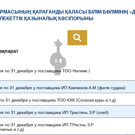
РМАСЫНЫҢ ҚАРАҒАНДЫ ҚАЛАСЫ БІЛІМ БӨЛІМІНІҢ «
ЛЕКЕТТІК ҚАЗЫНАЛЫҚ КӘСІПОРЫНЫ
ақпарат
ря по 31 декабря у поставщика ТОО Натиже (
я по 31 декабря у поставщика ИП Камзинов А.М (филе судака)
 по 31 декабря у поставщика ТОО КХК (Сосиски,куры и.т.д)
ря по 31 декабря у поставщика ИП Тристень З.Р (хлеб)
ря по 31 декабря у поставщика ИП ТРистнь З.Р
ченье и.т.д)