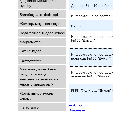
деңгейіне Мониторинг
жүргізу
Договор 31 с 10 ноября 
Балабақша жетістіктері
Информация по постав
Жемқорлыққа жол жоқ
Инфо
Педагогикалық әдеп кеңесі
Информация о поставщик
№100 "Думан"
Жаңалықтар
Сатылымдар
Информация о поставщик
ясли-сад №100 "Думан"
Сұрақ-жауап
Мектепке дейінгі білім
Информация о поставщик
беру саласында
ясли-сад №100 "Думан"
мемлекеттік қызметтер
көрсету қағидалар
КГКП "Ясли-сад "Думан" 
Жеткізушілер туралы
ақпарат
←
Артқа
Instagram
Вперёд
→