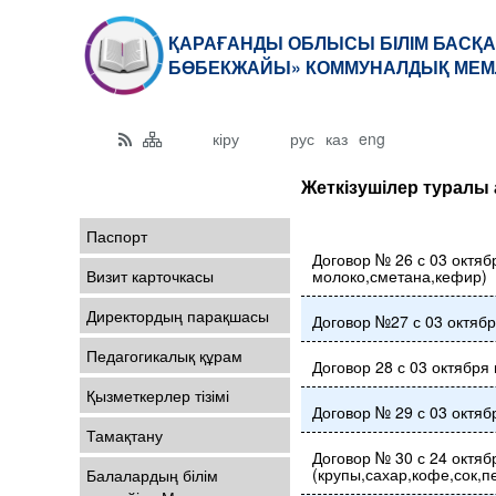
ҚАРАҒАНДЫ ОБЛЫСЫ БІЛІМ БАСҚА
БӨБЕКЖАЙЫ» КОММУНАЛДЫҚ МЕМ
кіру
рус
каз
eng
Жеткізушілер туралы 
Паспорт
Договор № 26 с 03 октяб
Визит карточкасы
молоко,сметана,кефир)
Директордың парақшасы
Договор №27 с 03 октябр
Педагогикалық құрам
Договор 28 с 03 октября
Қызметкерлер тізімі
Договор № 29 с 03 октяб
Тамақтану
Договор № 30 с 24 октяб
(крупы,сахар,кофе,сок,пе
Балалардың білім