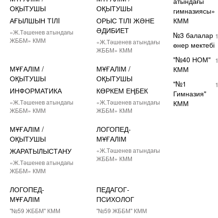
атындағы
ОҚЫТУШЫ
ОҚЫТУШЫ
гимназиясы»
АҒЫЛШЫН ТIЛI
ОРЫС ТІЛІ ЖӘНЕ
КММ
ӘДИБИЕТ
«Ж.Тәшенев атындағы
№3 балалар
ЖББМ» КММ
«Ж.Тәшенев атындағы
өнер мектебі
ЖББМ» КММ
"№40 НОМ"
МҰҒАЛІМ /
МҰҒАЛІМ /
КММ
ОҚЫТУШЫ
ОҚЫТУШЫ
"№1
ИНФОРМАТИКА
КӨРКЕМ ЕҢБЕК
Гимназия"
«Ж.Тәшенев атындағы
«Ж.Тәшенев атындағы
КММ
ЖББМ» КММ
ЖББМ» КММ
МҰҒАЛІМ /
ЛОГОПЕД-
ОҚЫТУШЫ
МҰҒАЛІМ
ЖАРАТЫЛЫСТАНУ
«Ж.Тәшенев атындағы
ЖББМ» КММ
«Ж.Тәшенев атындағы
ЖББМ» КММ
ЛОГОПЕД-
ПЕДАГОГ-
МҰҒАЛІМ
ПСИХОЛОГ
"№59 ЖББМ" КММ
"№59 ЖББМ" КММ