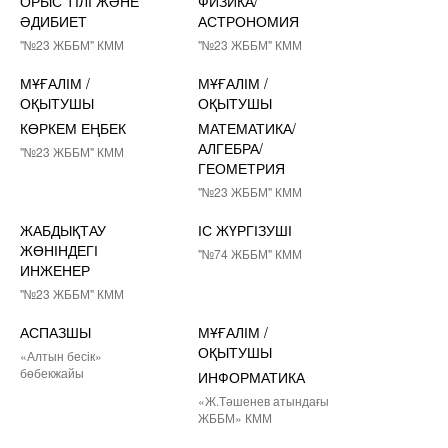
ОРЫС ТІЛІ ЖӘНЕ
ФИЗИКА/
ӘДИБИЕТ
АСТРОНОМИЯ
"№23 ЖББМ" КММ
"№23 ЖББМ" КММ
МҰҒАЛІМ /
МҰҒАЛІМ /
ОҚЫТУШЫ
ОҚЫТУШЫ
КӨРКЕМ ЕҢБЕК
МАТЕМАТИКА/
АЛГЕБРА/
"№23 ЖББМ" КММ
ГЕОМЕТРИЯ
"№23 ЖББМ" КММ
ЖАБДЫҚТАУ
ІС ЖҮРГІЗУШІ
ЖӨНІНДЕГІ
"№74 ЖББМ" КММ
ИНЖЕНЕР
"№23 ЖББМ" КММ
АСПАЗШЫ
МҰҒАЛІМ /
ОҚЫТУШЫ
«Алтын бесік»
бөбекжайы
ИНФОРМАТИКА
«Ж.Тәшенев атындағы
ЖББМ» КММ