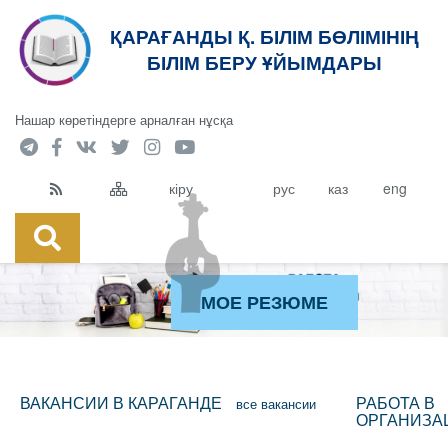
ҚАРАҒАНДЫ Қ. БІЛІМ БӨЛІМІНІҢ
БІЛІМ БЕРУ ҰЙЫМДАРЫ
Нашар көретіндерге арналған нұсқа
кіру
рус
каз
eng
МОЕ РЕЗЮМЕ
ВАКАНСИИ В КАРАГАНДЕ
РАБОТА В
все вакансии
ОРГАНИЗА