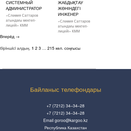
СИСТЕМНЫЙ
ЖАБДЫҚТАУ
АДМИНИСТРАТОР
ЖӨНІНДЕГІ
ИНЖЕНЕР
«Сләмия Саттаров
атындағы мектеп-
«Сләмия Саттаров
лицейі» КММ
атындағы мектеп-
лицейі» КММ
Вперёд
→
бiрiншiсi
алдың.
1
2
3
…
215
кел.
соңғысы
Байланыс телефондары
+7 (7212) 34–34–28
+7 (7212) 34–34–28
Email goroo@kargoo.kz
Республика Казахстан