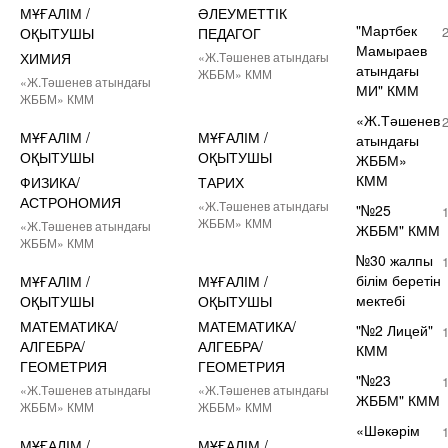
МҰҒАЛІМ /
ӘЛЕУМЕТТІК
"Мартбек
ОҚЫТУШЫ
ПЕДАГОГ
Мамыраев
ХИМИЯ
«Ж.Тәшенев атындағы
атындағы
ЖББМ» КММ
«Ж.Тәшенев атындағы
МИ" КММ
ЖББМ» КММ
«Ж.Тәшенев
МҰҒАЛІМ /
МҰҒАЛІМ /
атындағы
ОҚЫТУШЫ
ОҚЫТУШЫ
ЖББМ»
КММ
ФИЗИКА/
ТАРИХ
АСТРОНОМИЯ
«Ж.Тәшенев атындағы
"№25
ЖББМ» КММ
«Ж.Тәшенев атындағы
ЖББМ" КММ
ЖББМ» КММ
№30 жалпы
білім беретін
МҰҒАЛІМ /
МҰҒАЛІМ /
мектебі
ОҚЫТУШЫ
ОҚЫТУШЫ
МАТЕМАТИКА/
МАТЕМАТИКА/
"№2 Лицей"
АЛГЕБРА/
АЛГЕБРА/
КММ
ГЕОМЕТРИЯ
ГЕОМЕТРИЯ
"№23
«Ж.Тәшенев атындағы
«Ж.Тәшенев атындағы
ЖББМ" КММ
ЖББМ» КММ
ЖББМ» КММ
«Шәкәрім
МҰҒАЛІМ /
МҰҒАЛІМ /