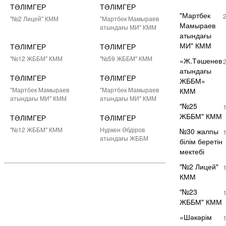
ТӘЛІМГЕР
ТӘЛІМГЕР
"Мартбек
"№2 Лицей" КММ
"Мартбек Мамыраев
Мамыраев
атындағы МИ" КММ
атындағы
МИ" КММ
ТӘЛІМГЕР
ТӘЛІМГЕР
"№12 ЖББМ" КММ
"№59 ЖББМ" КММ
«Ж.Тәшенев
атындағы
ТӘЛІМГЕР
ТӘЛІМГЕР
ЖББМ»
"Мартбек Мамыраев
"Мартбек Мамыраев
КММ
атындағы МИ" КММ
атындағы МИ" КММ
"№25
ЖББМ" КММ
ТӘЛІМГЕР
ТӘЛІМГЕР
"№12 ЖББМ" КММ
Нұркен Әбдіров
№30 жалпы
атындағы ЖББМ
білім беретін
мектебі
"№2 Лицей"
КММ
"№23
ЖББМ" КММ
«Шәкәрім