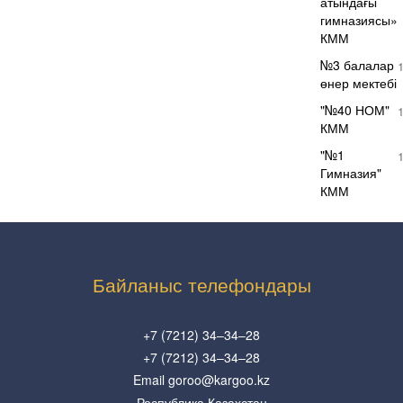
атындағы
гимназиясы»
КММ
№3 балалар
өнер мектебі
"№40 НОМ"
КММ
"№1
Гимназия"
КММ
Байланыс телефондары
+7 (7212) 34–34–28
+7 (7212) 34–34–28
Email goroo@kargoo.kz
Республика Казахстан