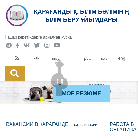
ҚАРАҒАНДЫ Қ. БІЛІМ БӨЛІМІНІҢ
БІЛІМ БЕРУ ҰЙЫМДАРЫ
Нашар көретіндерге арналған нұсқа
кіру
рус
каз
eng
МОЕ РЕЗЮМЕ
ВАКАНСИИ В КАРАГАНДЕ
РАБОТА В
все вакансии
ОРГАНИЗА