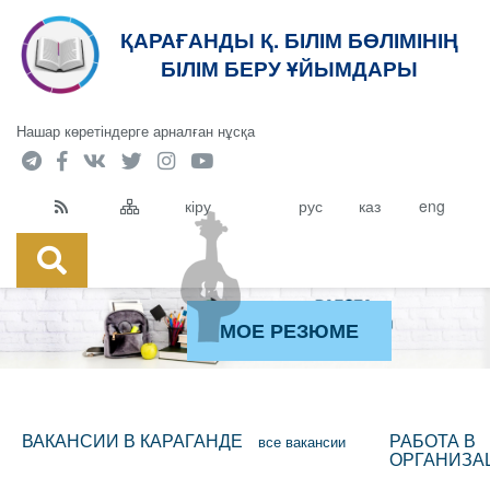
ҚАРАҒАНДЫ Қ. БІЛІМ БӨЛІМІНІҢ
БІЛІМ БЕРУ ҰЙЫМДАРЫ
Нашар көретіндерге арналған нұсқа
кіру
рус
каз
eng
МОЕ РЕЗЮМЕ
ВАКАНСИИ В КАРАГАНДЕ
РАБОТА В
все вакансии
ОРГАНИЗА