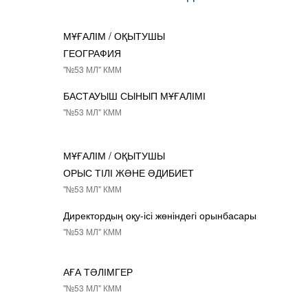
МҰҒАЛІМ / ОҚЫТУШЫ
ГЕОГРАФИЯ
"№53 МЛ" КММ
БАСТАУЫШ СЫНЫП МҰҒАЛІМІ
"№53 МЛ" КММ
МҰҒАЛІМ / ОҚЫТУШЫ
ОРЫС ТІЛІ ЖӘНЕ ӘДИБИЕТ
"№53 МЛ" КММ
Директордың оқу-ісі жөніндегі орынбасары
"№53 МЛ" КММ
АҒА ТӘЛІМГЕР
"№53 МЛ" КММ