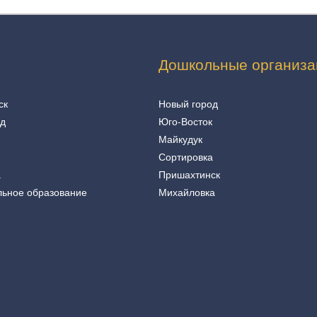
Дошкольные организа
ск
Новый город
од
Юго-Восток
Майкудук
Сортировка
а
Пришахтинск
льное образование
Михайловка