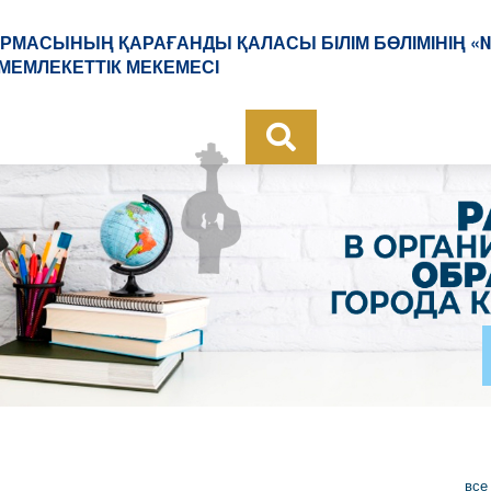
РМАСЫНЫҢ ҚАРАҒАНДЫ ҚАЛАСЫ БІЛІМ БӨЛІМІНІҢ «№
МЕМЛЕКЕТТІК МЕКЕМЕСІ
все