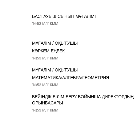
БАСТАУЫШ СЫНЫП МҰҒАЛІМІ
"№53 МЛ" КММ
МҰҒАЛІМ / ОҚЫТУШЫ
КӨРКЕМ ЕҢБЕК
"№53 МЛ" КММ
МҰҒАЛІМ / ОҚЫТУШЫ
МАТЕМАТИКА/АЛГЕБРА/ГЕОМЕТРИЯ
"№53 МЛ" КММ
БЕЙІНДІК БІЛІМ БЕРУ БОЙЫНША ДИРЕКТОРДЫҢ
ОРЫНБАСАРЫ
"№53 МЛ" КММ