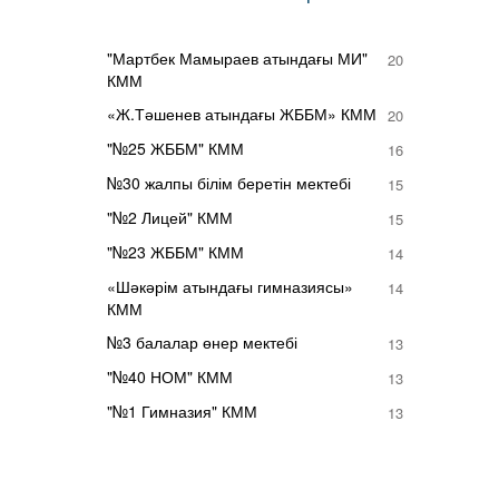
"Мартбек Мамыраев атындағы МИ"
20
КММ
«Ж.Тәшенев атындағы ЖББМ» КММ
20
"№25 ЖББМ" КММ
16
№30 жалпы білім беретін мектебі
15
"№2 Лицей" КММ
15
"№23 ЖББМ" КММ
14
«Шәкәрім атындағы гимназиясы»
14
КММ
№3 балалар өнер мектебі
13
"№40 НОМ" КММ
13
"№1 Гимназия" КММ
13