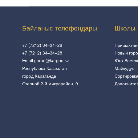
Байланыс телефондары
Школы
+7 (7212) 34–34–28
Пришахтин
+7 (7212) 34–34–28
Новый гор
Email goroo@kargoo.kz
Юго-Восток
Республика Казахстан
Майкудук
город Караганда
Сортировк
Степной 2-й микрорайон, 9
Дополните