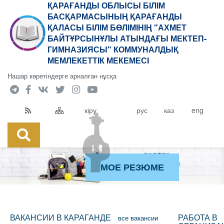
ҚАРАҒАНДЫ ОБЛЫСЫ БІЛІМ
БАСҚАРМАСЫНЫҢ ҚАРАҒАНДЫ
ҚАЛАСЫ БІЛІМ БӨЛІМІНІҢ "АХМЕТ
БАЙТҰРСЫНҰЛЫ АТЫНДАҒЫ МЕКТЕП-
ГИМНАЗИЯСЫ" КОММУНАЛДЫҚ
МЕМЛЕКЕТТІК МЕКЕМЕСІ
Нашар көретіндерге арналған нұсқа
кіру
рус
каз
eng
МОЕ РЕЗЮМЕ
ВАКАНСИИ В КАРАГАНДЕ
РАБОТА В
все вакансии