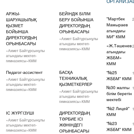
ОРГАНИЗА
АРЖЫ-
БЕЙІНДІК БІЛІМ
"Мартбек
ШАРУАШЫЛЫҚ
БЕРУ БОЙЫНША
Мамыраев
ҚЫЗМЕТ
ДИРЕКТОРДЫҢ
атындағы
БОЙЫНША
ОРЫНБАСАРЫ
МИ" КММ
ДИРЕКТОРДЫҢ
«Ахмет Байтұрсынұлы
ОРЫНБАСАРЫ
атындағы мектеп-
«Ж.Тәшенев
гимназиясы»КММ
«Ахмет Байтұрсынұлы
атындағы
атындағы мектеп-
ЖББМ»
гимназиясы»КММ
КММ
Педагог-ассистент
БАСҚА
"№25
ТЕХНИКАЛЫҚ
ЖББМ" КММ
«Ахмет Байтұрсынұлы
ҚЫЗМЕТКЕРЛЕР
атындағы мектеп-
№30 жалпы
гимназиясы»КММ
«Ахмет Байтұрсынұлы
білім беретін
атындағы мектеп-
мектебі
гимназиясы»КММ
"№2 Лицей"
ІС ЖҮРГІЗУШІ
ДИРЕКТОРДЫҢ
КММ
ТӘРБИЕ ІСІ
«Ахмет Байтұрсынұлы
"№23
ЖӨНІНДЕГІ
атындағы мектеп-
ЖББМ" КММ
гимназиясы»КММ
ОРЫНБАСАРЫ