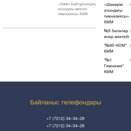
«Ахмет Байтұрсынұлы
«Шәкәрім
атындағы мектеп-
атындағы
гимназиясы»КММ
гимназиясы»
КММ
№3 балалар
өнер мектебі
"№40 НОМ"
КММ
"№1
Гимназия"
КММ
Байланыс телефондары
+7 (7212) 34–34–28
+7 (7212) 34–34–28