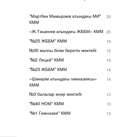
"Мартбек Мамыраев атындағы МИ"
20
КММ
«Ж.Тәшенев атындағы ЖББМ» КММ
20
"№25 ЖББМ" КММ
16
№30 жалпы білім беретін мектебі
15
"№2 Лицей" КММ
15
"№23 ЖББМ" КММ
14
«Шәкәрім атындағы гимназиясы»
14
КММ
№3 балалар өнер мектебі
13
"№40 НОМ" КММ
13
"№1 Гимназия" КММ
13