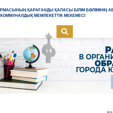
РМАСЫНЫҢ ҚАРАҒАНДЫ ҚАЛАСЫ БІЛІМ БӨЛІМІНІҢ А
КОММУНАЛДЫҚ МЕМЛЕКЕТТІК МЕКЕМЕСІ
все