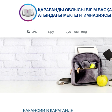
ҚАРАҒАНДЫ ОБЛЫСЫ БІЛІМ БАСҚА
АТЫНДАҒЫ МЕКТЕП-ГИМНАЗИЯСЫ 
кіру
рус
каз
eng
ВАКАНСИИ В КАРАГАНДЕ