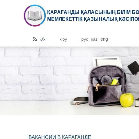
ҚАРАҒАНДЫ ҚАЛАСЫНЫҢ БІЛІМ БӨ
МЕМЛЕКЕТТІК ҚАЗЫНАЛЫҚ КӘСІП
кіру
рус
каз
eng
ВАКАНСИИ В КАРАГАНДЕ