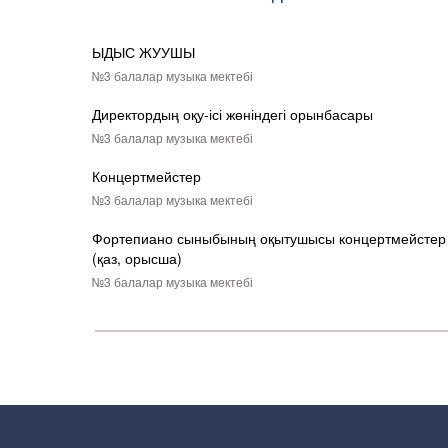
ЫДЫС ЖУУШЫ
№3 балалар музыка мектебі
Директордың оқу-ісі жөніндегі орынбасары
№3 балалар музыка мектебі
Концертмейстер
№3 балалар музыка мектебі
Фортепиано сыныбының оқытушысы концертмейстер
(қаз, орысша)
№3 балалар музыка мектебі