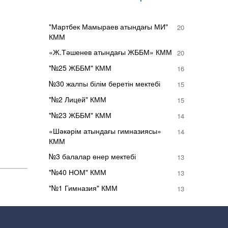
"Мартбек Мамыраев атындағы МИ"
20
КММ
«Ж.Тәшенев атындағы ЖББМ» КММ
20
"№25 ЖББМ" КММ
16
№30 жалпы білім беретін мектебі
15
"№2 Лицей" КММ
15
"№23 ЖББМ" КММ
14
«Шәкәрім атындағы гимназиясы»
14
КММ
№3 балалар өнер мектебі
13
"№40 НОМ" КММ
13
"№1 Гимназия" КММ
13