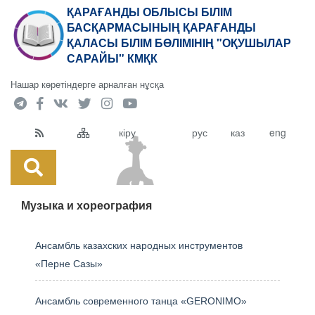
ҚАРАҒАНДЫ ОБЛЫСЫ БІЛІМ
БАСҚАРМАСЫНЫҢ ҚАРАҒАНДЫ
ҚАЛАСЫ БІЛІМ БӨЛІМІНІҢ "ОҚУШЫЛАР
САРАЙЫ" КМҚК
Нашар көретіндерге арналған нұсқа
кіру
рус
каз
eng
Музыка и хореография
Ансамбль казахских народных инструментов
«Перне Сазы»
Ансамбль современного танца «GERONIMO»