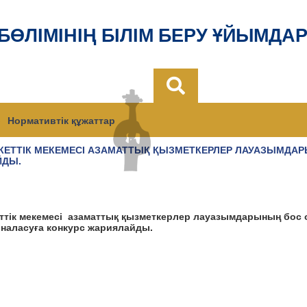
 БӨЛІМІНІҢ БІЛІМ БЕРУ ҰЙЫМДА
Нормативтік құжаттар
ЕКЕТТІК МЕКЕМЕСІ АЗАМАТТЫҚ ҚЫЗМЕТКЕРЛЕР ЛАУАЗЫМДА
ЙДЫ.
еттік мекемесі азаматтық қызметкерлер лауазымдарының бос
наласуға конкурс жариялайды.