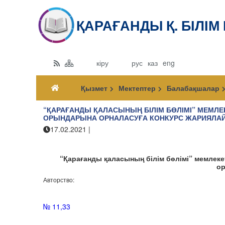
ҚАРАҒАНДЫ Қ. БІЛІМ
кіру
рус
каз
eng
Қызмет
Мектептер
Балабақшалар
“ҚАРАҒАНДЫ ҚАЛАСЫНЫҢ БІЛІМ БӨЛІМІ” МЕМЛ
ОРЫНДАРЫНА ОРНАЛАСУҒА КОНКУРС ЖАРИЯЛА
17.02.2021
|
Қарағанды қаласының білім бөлімі
“Қарағанды қаласының білім бөлімі” мемлек
ор
Авторство:
№ 11,33