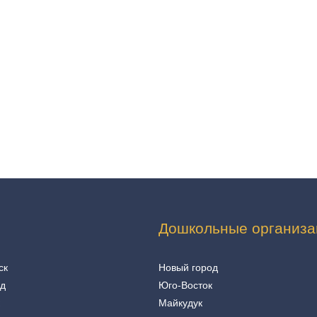
Дошкольные организа
ск
Новый город
од
Юго-Восток
Майкудук