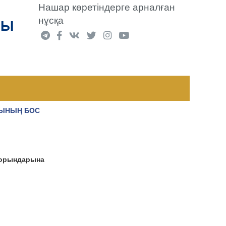
Нашар көретіндерге арналған
нұсқа
РЫ
РЫНЫҢ БОС
 орындарына