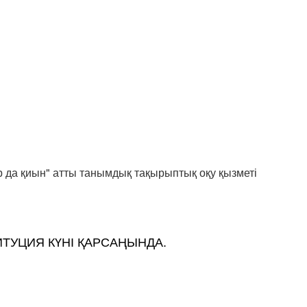
 да қиын" атты танымдық тақырыптық оқу қызметі
ТУЦИЯ КҮНІ ҚАРСАҢЫНДА.