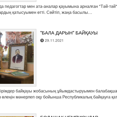
 педагогтар мен ата-аналар қауымына арналған "Тәй-тәй" га
ардың қатысуымен өтті. Сөйтіп, жаңа басылы…
"БАЛА ДАРЫН" БАЙҚАУЫ
29.11.2021
пірімдер байқауы жобасының ұйымдастыруымен балабақша
 өлеңін мәнерлеп оқу бойынша Республикалық байқауға қ