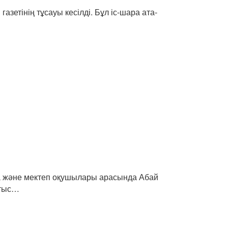
зетінің тұсауы кесілді. Бұл іс-шара ата-
 және мектеп оқушылары арасында Абай
атыс…