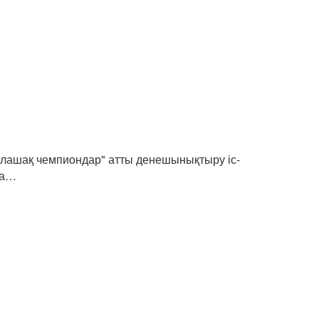
лашақ чемпиондар" атты денешынықтыру іс-
ша…