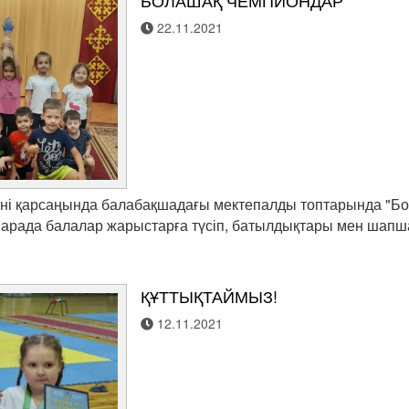
БОЛАШАҚ ЧЕМПИОНДАР
22.11.2021
ні қарсаңында балабақшадағы мектепалды топтарында "Бо
с-шарада балалар жарыстарға түсіп, батылдықтары мен шап
ҚҰТТЫҚТАЙМЫЗ!
12.11.2021