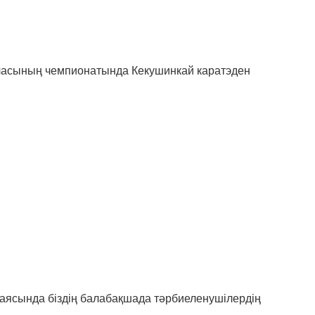
аласының чемпионатында Кекушинкай каратэден
 аясында біздің балабақшада тәрбиеленушілердің