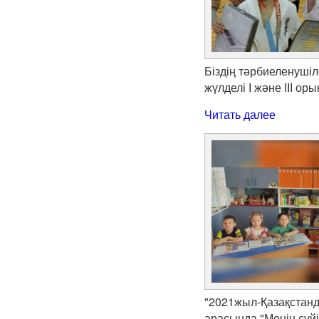
Біздің тәрбиеленуші
жүлделі І және ІІІ о
Читать далее
"2021жыл-Қазақстанд
арасында "Менің сүйі