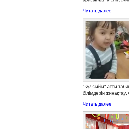
Читать далее
"Күз сыйы" атты таби
білімдерін жинақтау
Читать далее