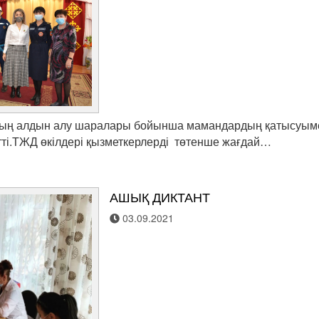
ың алдын алу шаралары бойынша мамандардың қатысуыме
тті.ТЖД өкілдері қызметкерлерді төтенше жағдай…
АШЫҚ ДИКТАНТ
03.09.2021