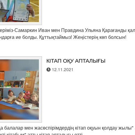
леріміз-Самаркин Иван мен Правдина Ульяна Қарағанды қ
рындарға ие болды. Құттықтаймыз! Жеңістерің көп болсын!
КІТАП ОҚУ АПТАЛЫҒЫ
12.11.2021
а балалар мен жасөспірімдердің кітап оқуын қолдау жылы"
кті кітабым" атты кітап апталығы өтті…