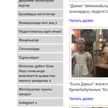
деңгейіне Мониторинг
жүргізу
"Думан" бөбекжайында
аналардың, педагогт
Балабақша жетістіктері
Читать далее
Жемқорлыққа жол жоқ
Педагогикалық әдеп кеңесі
Жаңалықтар
Сатылымдар
Сұрақ-жауап
Мектепке дейінгі білім
беру саласында
мемлекеттік қызметтер
көрсету қағидалар
"Бала Дарын" жасөс
Жеткізушілер туралы
Құнанбайұлының "Күз
ақпарат
Читать далее
Instagram