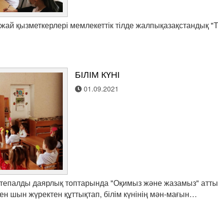
екжай қызметкерлері мемлекеттік тілде жалпықазақстандық 
БІЛІМ КҮНІ
01.09.2021
ектепалды даярлық топтарында "Оқимыз және жазамыз" атты 
 шын жүректен құттықтап, білім күнінің мән-мағын…