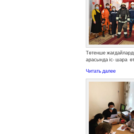
Төтенше жағдайлард
арасында іс- шара ө
Читать далее