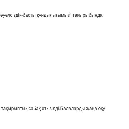
"Тәуелсіздік-басты құндылығымыз" тақырыбында
тақырыптық сабақ өткізілді.Балаларды жаңа оқу