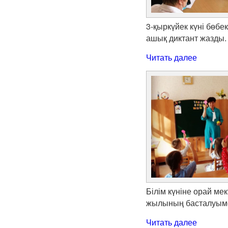
3-қыркүйек күні бөб
ашық диктант жазды.
Читать далее
Білім күніне орай м
жылының басталуымен
Читать далее