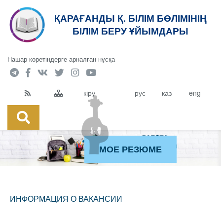
ҚАРАҒАНДЫ Қ. БІЛІМ БӨЛІМІНІҢ
БІЛІМ БЕРУ ҰЙЫМДАРЫ
Нашар көретіндерге арналған нұсқа
кіру
рус
каз
eng
МОЕ РЕЗЮМЕ
ИНФОРМАЦИЯ О ВАКАНСИИ