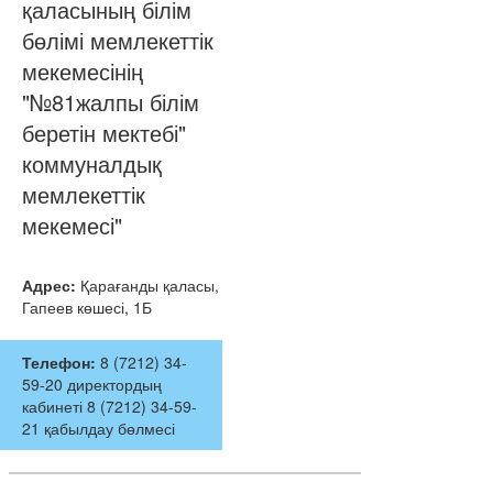
қаласының білім
бөлімі мемлекеттік
мекемесінің
"№81жалпы білім
беретін мектебі"
коммуналдық
мемлекеттік
мекемесі"
Адрес:
Қарағанды қаласы,
Гапеев көшесі, 1Б
Телефон:
8 (7212) 34-
59-20 директордың
кабинеті 8 (7212) 34-59-
21 қабылдау бөлмесі