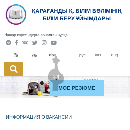
ҚАРАҒАНДЫ Қ. БІЛІМ БӨЛІМІНІҢ
БІЛІМ БЕРУ ҰЙЫМДАРЫ
Нашар көретіндерге арналған нұсқа
кіру
рус
каз
eng
МОЕ РЕЗЮМЕ
ИНФОРМАЦИЯ О ВАКАНСИИ