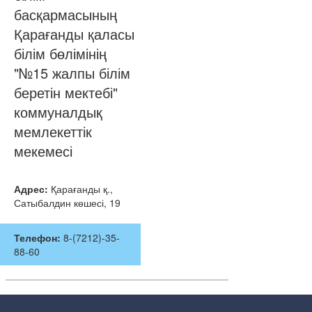
басқармасының
Қарағанды қаласы
білім бөлімінің
"№15 жалпы білім
беретін мектебі"
коммуналдық
мемлекеттік
мекемесі
Адрес:
Қарағанды қ.,
Сатыбалдин көшесі, 19
Телефон:
8-(7212)-35-
88-60