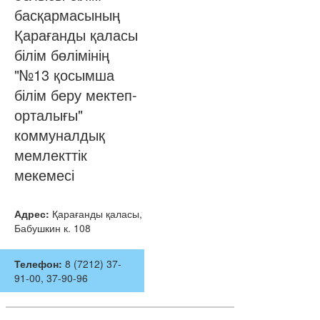
басқармасының
Қарағанды қаласы
білім бөлімінің
"№13 қосымша
білім беру мектеп-
орталығы"
коммуналдық
мемлекттік
мекемесі
Адрес:
Қарағанды қаласы,
Бабушкин к. 108
Телефон:
8 (7212) 37-
91-00, 37-90-96