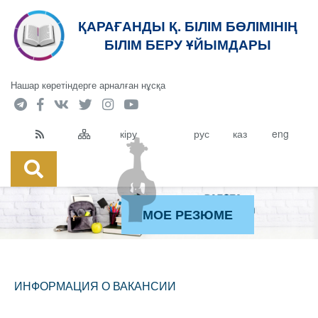
ҚАРАҒАНДЫ Қ. БІЛІМ БӨЛІМІНІҢ
БІЛІМ БЕРУ ҰЙЫМДАРЫ
Нашар көретіндерге арналған нұсқа
кіру
рус
каз
eng
МОЕ РЕЗЮМЕ
ИНФОРМАЦИЯ О ВАКАНСИИ