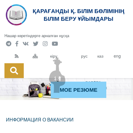
ҚАРАҒАНДЫ Қ. БІЛІМ БӨЛІМІНІҢ
БІЛІМ БЕРУ ҰЙЫМДАРЫ
Нашар көретіндерге арналған нұсқа
кіру
рус
каз
eng
МОЕ РЕЗЮМЕ
ИНФОРМАЦИЯ О ВАКАНСИИ