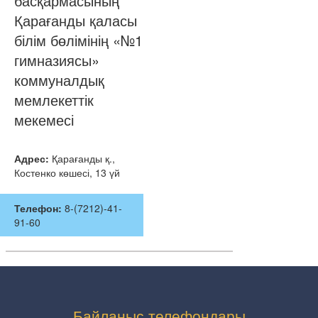
басқармасының
Қарағанды қаласы
білім бөлімінің «№1
гимназиясы»
коммуналдық
мемлекеттік
мекемесі
Адрес:
Қарағанды қ.,
Костенко көшесі, 13 үй
Телефон:
8-(7212)-41-
91-60
Байланыс телефондары