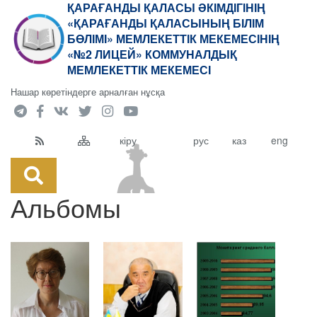
ҚАРАҒАНДЫ ҚАЛАСЫ ӘКІМДІГІНІҢ
«ҚАРАҒАНДЫ ҚАЛАСЫНЫҢ БІЛІМ
БӨЛІМІ» МЕМЛЕКЕТТІК МЕКЕМЕСІНІҢ
«№2 ЛИЦЕЙ» КОММУНАЛДЫҚ
МЕМЛЕКЕТТІК МЕКЕМЕСІ
Нашар көретіндерге арналған нұсқа
кіру
рус
каз
eng
Альбомы