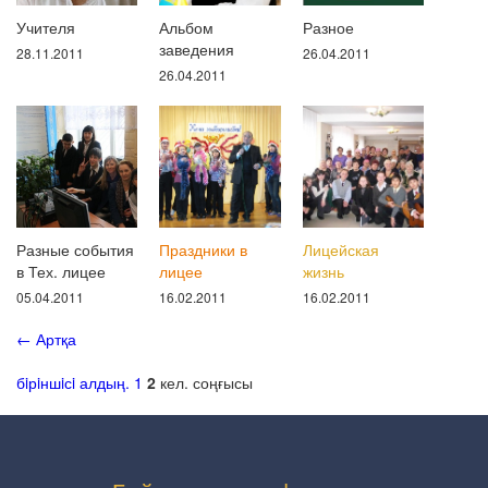
Учителя
Альбом
Разное
заведения
28.11.2011
26.04.2011
26.04.2011
Разные события
Праздники в
Лицейская
в Тех. лицее
лицее
жизнь
05.04.2011
16.02.2011
16.02.2011
←
Артқа
бiрiншiсi
алдың.
1
2
кел.
соңғысы