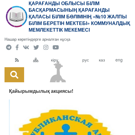
ҚАРАҒАНДЫ ОБЛЫСЫ БІЛІМ
БАСҚАРМАСЫНЫҢ ҚАРАҒАНДЫ
ҚАЛАСЫ БІЛІМ БӨЛІМІНІҢ «№10 ЖАЛПЫ
БІЛІМ БЕРЕТІН МЕКТЕБІ» КОММУНАЛДЫҚ
МЕМЛЕКЕТТІК МЕКЕМЕСІ
Нашар көретіндерге арналған нұсқа
кіру
рус
каз
eng
Қайырымдылық акциясы!