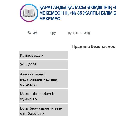
ҚАРАҒАНДЫ ҚАЛАСЫ ӘКІМДІГІНІҢ 
МЕКЕМЕСІНІҢ «№ 85 ЖАЛПЫ БІЛІМ
МЕКЕМЕСІ
кіру
рус
каз
eng
Правила безопаснос
Қауіпсіз жаз
Жаз 2026
Ата-аналарды
педагогикалық қолдау
орталығы
Мектептің тәрбиелік
жұмысы
Білім беру қызметін өзін-
өзін бағалау