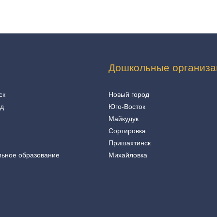
Дошкольные организа
ск
Новый город
од
Юго-Восток
Майкудук
Сортировка
а
Пришахтинск
льное образование
Михайловка