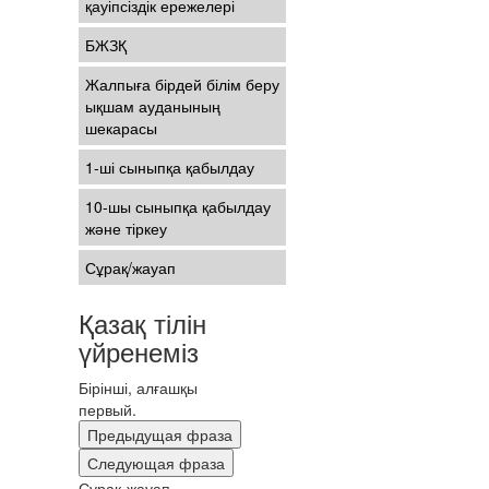
қауіпсіздік ережелері
БЖЗҚ
Жалпыға бірдей білім беру
ықшам ауданының
шекарасы
1-ші сыныпқа қабылдау
10-шы сыныпқа қабылдау
және тіркеу
Сұрақ/жауап
Қазақ тілін
үйренеміз
Бірінші, алғашқы
первый.
Предыдущая фраза
Следующая фраза
Сұрақ-жауап