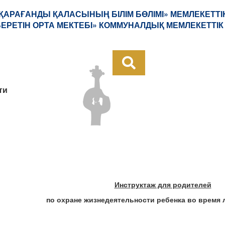
«ҚАРАҒАНДЫ ҚАЛАСЫНЫҢ БІЛІМ БӨЛІМІ» МЕМЛЕКЕТТІ
 БЕРЕТІН ОРТА МЕКТЕБІ» КОММУНАЛДЫҚ МЕМЛЕКЕТТІК
ти
Инструктаж для родителей
по охране жизнедеятельности ребенка во время л