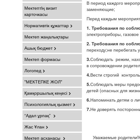
В период каждого меропр
Мектептiң визит
заменяющие;
карточкасы
Перед каждым мероприят
Нормативтік құжаттар
1. Требования по собл
электроприборы, газово
Мектеп жаңалықтары
2. Требования по собл
Ашық бюджет
переходу;не перебегать у
Мектеп формасы
3.
Соблюдать режим, наход
в сопровождении родите
Логопед
4.
Вести строгий контроль
"МЕКТЕПКЕ ЖОЛ"
5.
Соблюдать меры предос
детей (опасных для жизни
Қамқоршылық кеңесі
6.
Напоминать детям о ли
Психологиялық қызмет
7.
Не доверять посторонни
“Адал ұрпақ”
Жас Ұлан
Уважаемые родители!Нас
Мектеп асханасы