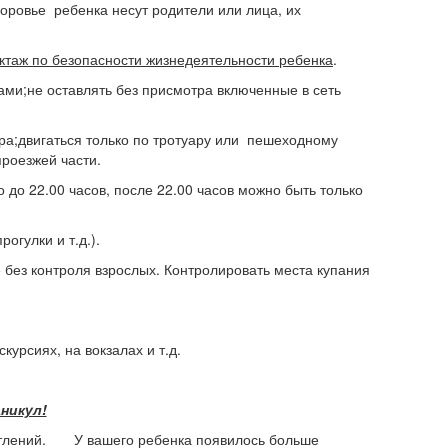
доровье ребенка несут родители или лица, их
ктаж по безопасности жизнедеятельности ребенка
.
ками;не оставлять без присмотра включенные в сеть
ра;двигаться только по тротуару или пешеходному
проезжей части.
до 22.00 часов, после 22.00 часов можно быть только
огулки и т.д.).
без контроля взрослых. Контролировать места купания
урсиях, на вокзалах и т.д.
никул!
атлений. У вашего ребенка появилось больше