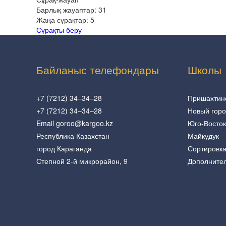
Барлық жауаптар:
31
Жаңа сұрақтар:
5
Сұрақты беру
Байланыс телефондары
Школы
+7 (7212) 34–34–28
Пришахтин
+7 (7212) 34–34–28
Новый гор
Email goroo@kargoo.kz
Юго-Восток
Республика Казахстан
Майкудук
город Караганда
Сортировк
Степной 2-й микрорайон, 9
Дополните