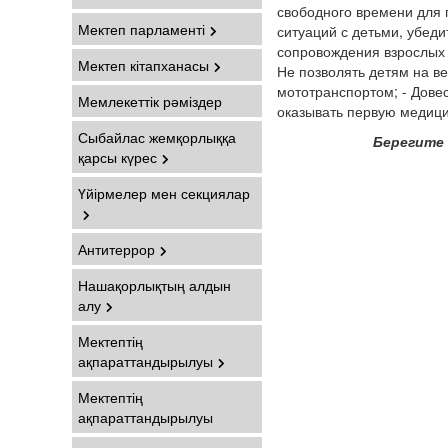
свободного времени для 
Мектеп парламенті
ситуаций с детьми, убеди
сопровождения взрослых 
Мектеп кітапханасы
Не позволять детям на ве
мототранспортом; - Довес
Мемлекеттік рәміздер
оказывать первую медици
Сыбайлас жемқорлыққа
Берегите 
қарсы күрес
Үйірмелер мен секциялар
Антитеррор
Нашақорлықтың алдын
алу
Мектептің
ақпараттандырылуы
Мектептің
ақпараттандырылуы