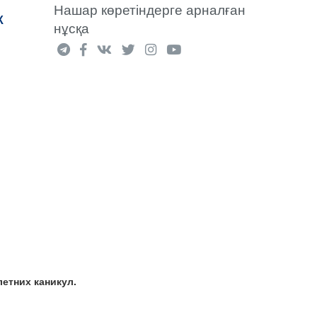
Нашар көретіндерге арналған
К
нұсқа
етних каникул.