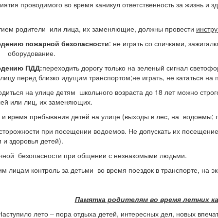
иятия проводимого во время каникул ответственность за жизнь и з
ием родители или лица, их заменяющие, должны провести
инстру
юдению пожарной безопасности
: не играть со спичками, зажигал
е оборудование.
юдению ПДД:
переходить дорогу только на зеленый сигнал светофо
лицу перед близко идущим транспортом;не играть, не кататься на 
иться на улице детям школьного возраста до 18 лет можно строго 
лей или лиц, их заменяющих.
 и время пребывания детей на улице (выходы в лес, на водоемы; пр
торожности при посещении водоемов. Не допускать их посещение 
 и здоровья детей).
чной безопасности при общении с незнакомыми людьми.
м лицам контроль за детьми во время поездок в транспорте, на экск
Памятка родителям во время летних ка
тупило лето – пора отдыха детей, интересных дел, новых впеч