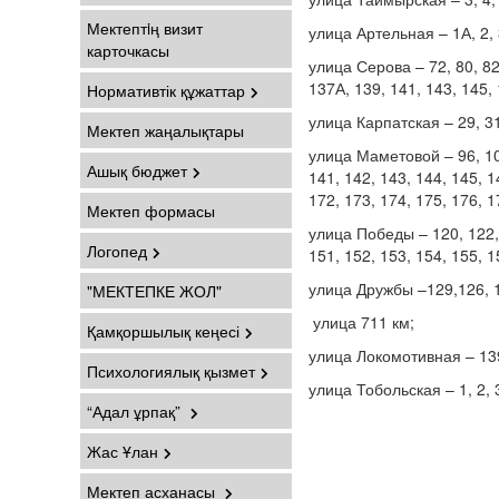
Мектептiң визит
улица Артельная – 1А, 2, 3
карточкасы
улица Серова – 72, 80, 82,
137А, 139, 141, 143, 145, 
Нормативтік құжаттар
улица Карпатская – 29, 31,
Мектеп жаңалықтары
улица Маметовой – 96, 100,
Ашық бюджет
141, 142, 143, 144, 145, 1
172, 173, 174, 175, 176, 1
Мектеп формасы
улица Победы – 120, 122, 1
Логопед
151, 152, 153, 154, 155, 1
улица Дружбы –129,126, 
"МЕКТЕПКЕ ЖОЛ"
улица 711 км;
Қамқоршылық кеңесі
улица Локомотивная – 139А
Психологиялық қызмет
улица Тобольская – 1, 2, 3, 
“Адал ұрпақ”
Жас Ұлан
Мектеп асханасы