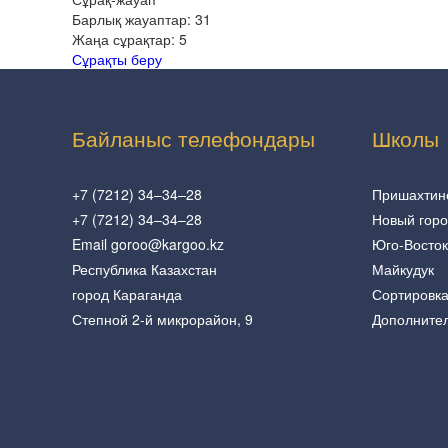
Барлық жауаптар:
31
Жаңа сұрақтар:
5
Сұрақты беру
Байланыс телефондары
Школы
+7 (7212) 34–34–28
Пришахтин
+7 (7212) 34–34–28
Новый гор
Email goroo@kargoo.kz
Юго-Восток
Республика Казахстан
Майкудук
город Караганда
Сортировк
Степной 2-й микрорайон, 9
Дополните