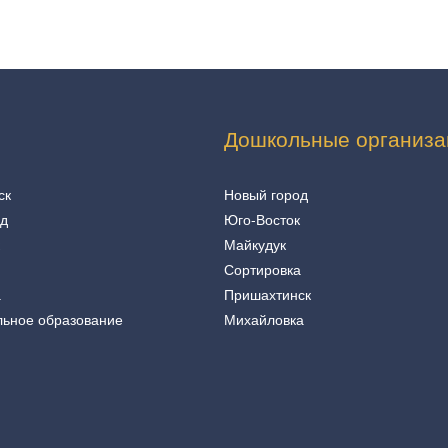
Дошкольные организа
ск
Новый город
од
Юго-Восток
Майкудук
Сортировка
а
Пришахтинск
льное образование
Михайловка