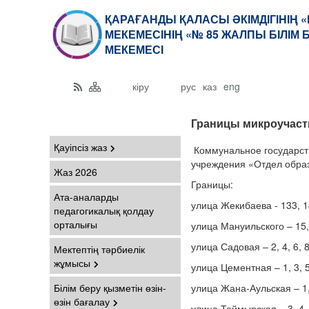
ҚАРАҒАНДЫ ҚАЛАСЫ ӘКІМДІГІНІҢ 
МЕКЕМЕСІНІҢ «№ 85 ЖАЛПЫ БІЛІМ
МЕКЕМЕСІ
кіру
рус
каз
eng
Границы микроучаст
Қауіпсіз жаз
Коммунальное государст
учреждения «Отдел образ
Жаз 2026
Границы:
Ата-аналарды
улица Жекибаева - 133, 
педагогикалық қолдау
орталығы
улица Мануильского – 15,
улица Садовая – 2, 4, 6, 8,
Мектептің тәрбиелік
жұмысы
улица Цементная – 1, 3, 5, 
Білім беру қызметін өзін-
улица Жана-Аульская – 1, 2, 
өзін бағалау
улица Таймырская – 3, 4, 5,