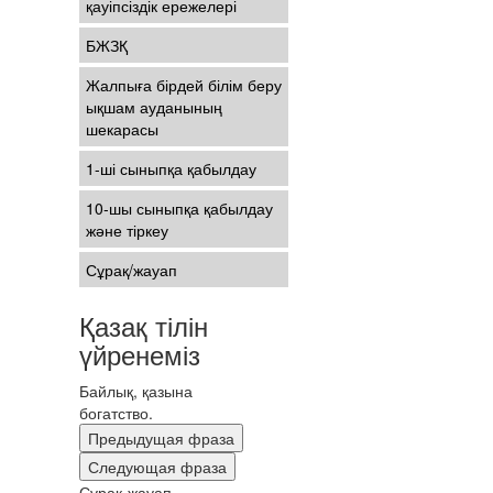
қауіпсіздік ережелері
БЖЗҚ
Жалпыға бірдей білім беру
ықшам ауданының
шекарасы
1-ші сыныпқа қабылдау
10-шы сыныпқа қабылдау
және тіркеу
Сұрақ/жауап
Қазақ тілін
үйренеміз
Байлық, қазына
богатство.
Предыдущая фраза
Следующая фраза
Сұрақ-жауап