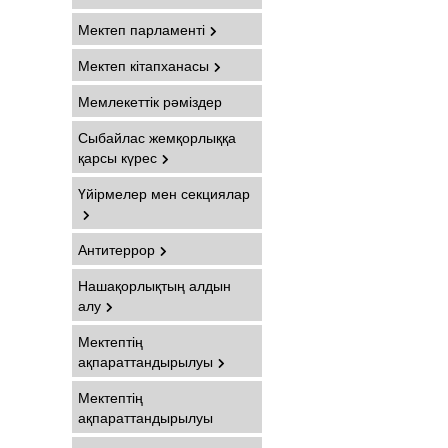
Мектеп парламенті
Мектеп кітапханасы
Мемлекеттік рәміздер
Сыбайлас жемқорлыққа
қарсы күрес
Үйірмелер мен секциялар
Антитеррор
Нашақорлықтың алдын
алу
Мектептің
ақпараттандырылуы
Мектептің
ақпараттандырылуы