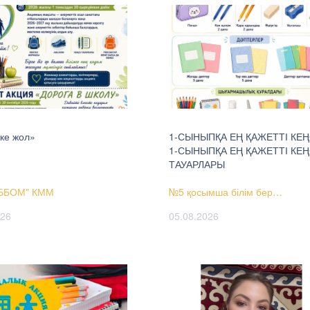
ке жол»
1-СЫНЫПҚА ЕҢ ҚАЖЕТТІ КЕ
1-СЫНЫПҚА ЕҢ ҚАЖЕТТІ КЕ
ТАУАРЛАРЫ
ББОМ" КММ
№5 қосымша білім бер…
026
05.08.2026