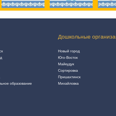
Дошкольные организа
ск
Новый город
од
Юго-Восток
Майкудук
Сортировка
а
Пришахтинск
льное образование
Михайловка