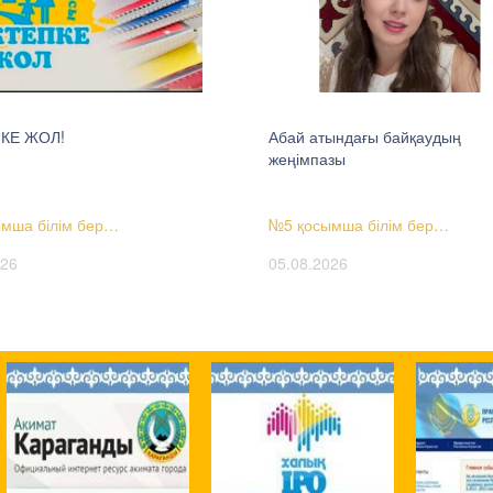
КЕ ЖОЛ!
Абай атындағы байқаудың
жеңімпазы
мша білім бер…
№5 қосымша білім бер…
026
05.08.2026