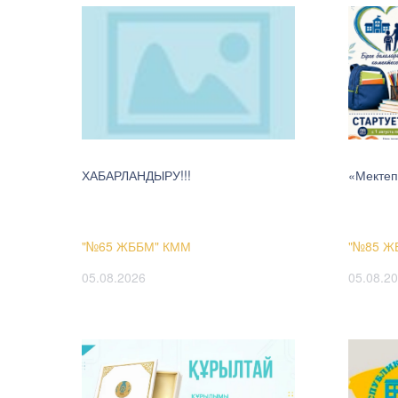
ХАБАРЛАНДЫРУ!!!
«Мектеп
"№65 ЖББМ" КММ
"№85 Ж
05.08.2026
05.08.2