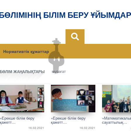
 БӨЛІМІНІҢ БІЛІМ БЕРУ ҰЙЫМДА
Нормативтік құжаттар
мұрағат
БӨЛІМ ЖАҢАЛЫҚТАРЫ
«Ерекше білім беру
«Ерекше білім беру
«Математикалы
қажетт…
қажетт…
сауаттылық…
16.02.2021
16.02.2021