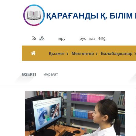
ҚАРАҒАНДЫ Қ. БІЛІМ
кіру
рус
каз
eng
Қызмет
Мектептер
Балабақшалар
мұрағат
ӨЗЕКТІ