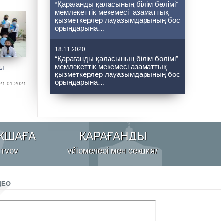
“Қарағанды қаласының білім бөлімі”
мемлекеттік мекемесі азаматтық
қызметкерлер лауазымдарының бос
орындарына…
18.11.2020
“Қарағанды қаласының білім бөлімі”
мемлекеттік мекемесі азаматтық
ғы
қызметкерлер лауазымдарының бос
орындарына…
21.01.2021
ҚШАҒА
ҚАРАҒАНДЫ
 тұру
үйірмелері мен секциялары
ДЕО