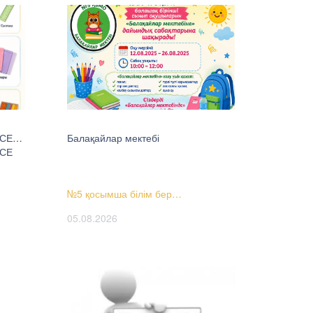
ҢСЕ…
Балақайлар мектебі
ҢСЕ
№5 қосымша білім бер…
05.08.2026